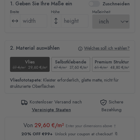
1. Geben Sie Ihre Maße ein
Zuschneiden
Breite
Höhe
Maßeinheit
2. Material auswählen
Welches soll ich wählen?
Vlies
Selbstklebende
Premium Struktur
37 €/m²
29,60 €/m²
47 €/m²
37,60 €/m²
61 €/m²
48,80 €/m²
44
Vliesfototapete:
Kleister erforderlich, glatte matte, nicht für
strukturierte Oberflächen
Kostenloser Versand nach
Sichere
Vereinigte Staaten
Bezahlung
Von
29,60 €/m²
Enter your dimensions above ↑
20% OFF €99+
Unlock your coupon at checkout! 🔖