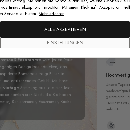
 ist uns wichtig. Sie haben die Kontrolle darüber, welche Cookies Sie 
es hinaus akzeptieren möchten. Mit einem Klick auf "Akzeptieren" helf
n Service zu bieten.
Mehr erfahren
Premium-Dr
Außergewöhnli
ALLE AKZEPTIEREN
Gedruckt mit
zertifizierten T
EINSTELLUNGEN
Sicherheit in 
enstrauß Fototapete
wird jeden Raum
nzigartigen Design beeindrucken, das
spirierte Fototapete zeigt Blüten in
Hochwertig
 und erfrischendes Gefühl. Mit ihrem
Unsere Tapete
ne
vintage
Stimmung aus, die sich leicht
hochwertigen M
gsidee kombinieren lässt, die Sie haben
garantieren La
immer, Schlafzimmer, Esszimmer, Küche
luxuriöse Optik
aufwertet.