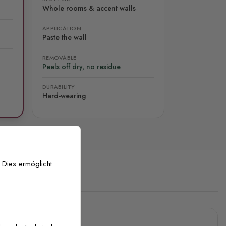
Whole rooms & accent walls
APPLICATION
Paste the wall
REMOVABLE
Peels off dry, no residue
DURABILITY
Hard-wearing
 Dies ermöglicht
stenlose Anpassung