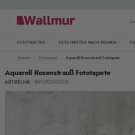
Zum Inhalt springen
Gesa
FOTOTAPETEN
FOTOTAPETEN NACH RÄUMEN
F
Startseite
Fototapeten
Aquarell Rosenstrauß Fototapete
Aquarell Rosenstrauß Fototapete
ARTIKELNR.:
WP-OFD000015