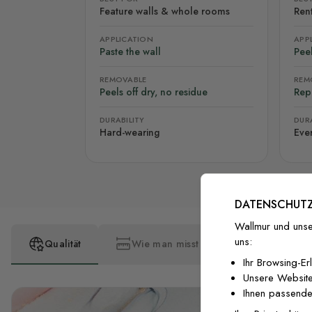
Feature walls & whole rooms
Rent
APPLICATION
APP
Paste the wall
Peel
REMOVABLE
REM
Peels off dry, no residue
Rep
DURABILITY
DURA
Hard-wearing
Eve
DATENSCHUTZ
Wallmur und unse
uns:
Qualität
Wie man misst
Wie man insta
Ihr Browsing-Er
Unsere Website
Ihnen passende