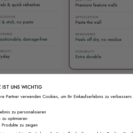
als & quick refreshes
Premium feature walls
LICATION
APPLICATION
 & stick, no paste
Paste the wall
OVABLE
REMOVABLE
ositionable, damage-free
Peels off dry, no residue
BILITY
DURABILITY
ryday
Extra durable
 IST UNS WICHTIG
re Partner verwenden Cookies, um Ihr Einkaufserlebnis zu verbessern.
lliert
Versand & Rückgabe
F.A.Q
Ko
lebnis zu personalisieren
 zu optimieren
 Produkte zu zeigen