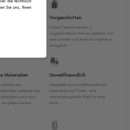
über die technisch
en Sie uns, Ihnen
uckqualität
Vorgeschnitten
che Druckqualität.
Unsere Tapeten werden in
 GREENGUARD Gold-
vorgeschnittenen Bahnen geliefert, was
inten für garantierte
eine schnelle und einfache Installation
Innenräumen.
ermöglicht.
e Materialien
Umweltfreundlich
n werden aus
Hergestellt aus umweltfreundlichen
aterialien gefertigt und
Materialien und Tinten - eine
nglebigkeit sowie eine
verantwortungsvolle Wahl für Ihren
, die jedes Interieur
Raum.