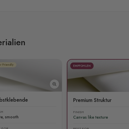
rialien
r Friendly
EMPFOHLEN
lbstklebende
Premium Struktur
SH
FINISH
te, smooth
Canvas like texture
T FOR
BEST FOR