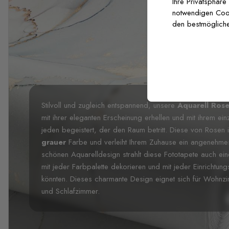
Ihre Privatsphäre
notwendigen Cooki
den bestmögliche
Stilvoll und zugleich entspannend, unsere
Aquarell Ros
mit ihrer eleganten Erscheinung erhellen und mit ihrem ei
jeden begeistert, der den Raum betritt. Diese von Rosen in
grauer
Farbe und verleiht Ihrem Zuhause ein angenehmes
schönen Aquarelldesign strahlt diese Fototapete auch ei
mit jeder Farbpalette dekorieren und mit jeder Einrichtun
könnten. Dieses charmante Design eignet sich für Wohnz
und Schlafzimmer.