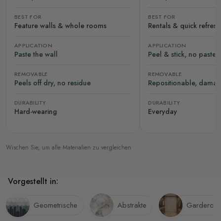
BEST FOR
BEST FOR
Feature walls & whole rooms
Rentals & quick refres
APPLICATION
APPLICATION
Paste the wall
Peel & stick, no paste
REMOVABLE
REMOVABLE
Peels off dry, no residue
Repositionable, damag
DURABILITY
DURABILITY
Hard-wearing
Everyday
Wischen Sie, um alle Materialien zu vergleichen
Vorgestellt in:
Geometrische
Abstrakte
Garderob