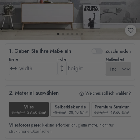
1. Geben Sie Ihre Maße ein
Zuschneiden
Breite
Höhe
Maßeinheit
2. Material auswählen
Welches soll ich wählen?
Vlies
Selbstklebende
Premium Struktur
37 €/m²
29,60 €/m²
48 €/m²
38,40 €/m²
62 €/m²
49,60 €/m²
44
Vliesfototapete:
Kleister erforderlich, glatte matte, nicht für
strukturierte Oberflächen