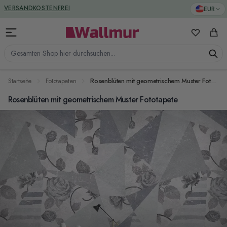
Zum Inhalt springen
GREENGUARD ZERTIFIZIERT
EUR
VERSANDKOSTENFREI
Meine Favo
Ware
Gesamten Shop hier durchsuchen...
Startseite
Fototapeten
Rosenblüten mit geometrischem Muster Fototapete
Rosenblüten mit geometrischem Muster Fototapete