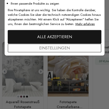
Ihnen passende Produkte zu zeigen
Ihre Privatsphäre ist uns wichtig. Sie haben die Kontrolle darüber,
welche Cookies Sie über die technisch notwendigen Cookies hinaus
akzeptieren möchten. Mit einem Klick auf "Akzeptieren" helfen Sie
Verwandte Produkte
uns, Ihnen den bestmöglichen Service zu bieten.
Mehr erfahren
ALLE AKZEPTIEREN
Geometr
EINSTELLUNGEN
mi
Fo
37 €/m
Hellgrau
Rotweinrot
Schwarz-weiß
Monochrom Schwarz
Aquarell Rosenstrauß
Fototapete
Fototapete
Cremefarbene