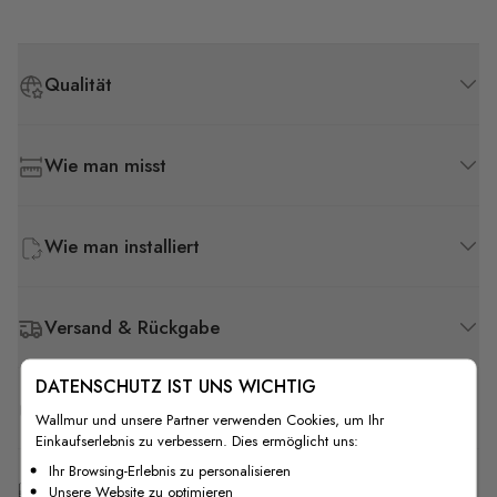
Qualität
Wie man misst
Wie man installiert
Versand & Rückgabe
DATENSCHUTZ IST UNS WICHTIG
F.A.Q
Wallmur und unsere Partner verwenden Cookies, um Ihr
Einkaufserlebnis zu verbessern. Dies ermöglicht uns:
Ihr Browsing-Erlebnis zu personalisieren
Kostenlose Anpassung
Unsere Website zu optimieren