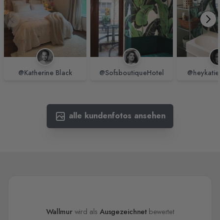
@Katherine Black
@SofsboutiqueHotel
@heykatie
alle kundenfotos ansehen
Wallmur
wird als
Ausgezeichnet
bewertet