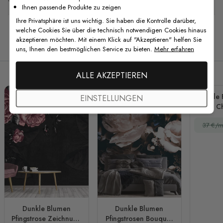
Ihnen passende Produkte zu zeigen
Ihre Privatsphäre ist uns wichtig. Sie haben die Kontrolle darüber,
welche Cookies Sie über die technisch notwendigen Cookies hinaus
akzeptieren möchten. Mit einem Klick auf "Akzeptieren" helfen Sie
Verwandte Produkte
uns, Ihnen den bestmöglichen Service zu bieten.
Mehr erfahren
ALLE AKZEPTIEREN
Dunkle 
EINSTELLUNGEN
Rosa C
37 €/m
Dunkle Blumen
Dunkle Blumen
Pfingstrose Zeichnung
Pfingstrosen Bouquet