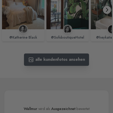
@Katherine Black
@SofsboutiqueHotel
@heykatie
alle kundenfotos ansehen
Wallmur
wird als
Ausgezeichnet
bewertet