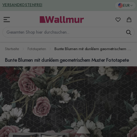
Zum Inhalt springen
GREENGUARD ZERTIFIZIERT
EUR
VERSANDKOSTENFREI
Meine Favo
Ware
Gesamten Shop hier durchsuchen...
Startseite
Fototapeten
Bunte Blumen mit dunklem geometrischem Muster Fototapete
Bunte Blumen mit dunklem geometrischem Muster Fototapete