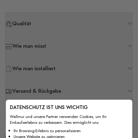
Qualität
Wie man misst
Wie man installiert
Versand & Rückgabe
DATENSCHUTZ IST UNS WICHTIG
F.A.Q
Wallmur und unsere Partner verwenden Cookies, um Ihr
Einkaufserlebnis zu verbessern. Dies ermöglicht uns:
Ihr Browsing-Erlebnis zu personalisieren
Kostenlose Anpassung
Unsere Website zu optimieren