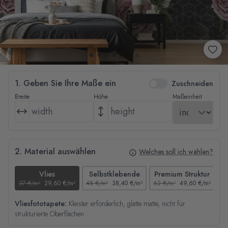
1. Geben Sie Ihre Maße ein
Zuschneiden
Breite
Höhe
Maßeinheit
2. Material auswählen
Welches soll ich wählen?
Vlies
Selbstklebende
Premium Struktur
37 €/m²
29,60 €/m²
48 €/m²
38,40 €/m²
62 €/m²
49,60 €/m²
44
Vliesfototapete:
Kleister erforderlich, glatte matte, nicht für
strukturierte Oberflächen