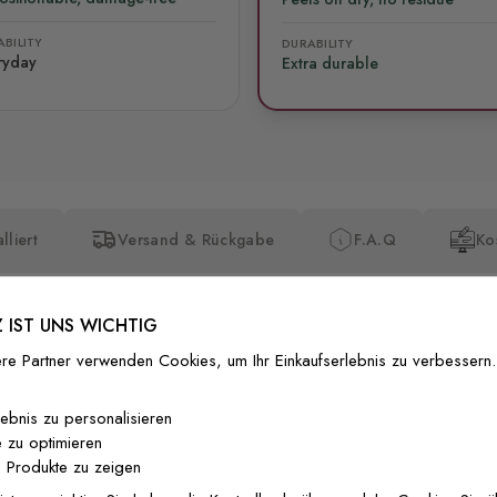
BILITY
DURABILITY
ryday
Extra durable
lliert
Versand & Rückgabe
F.A.Q
Ko
 IST UNS WICHTIG
re Partner verwenden Cookies, um Ihr Einkaufserlebnis zu verbessern.
Premium-Dr
lebnis zu personalisieren
 zu optimieren
Außergewöhnli
 Produkte zu zeigen
Gedruckt mit