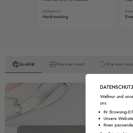
DURABILITY
DURA
Hard-wearing
Eve
Qualität
Wie man misst
Wie man insta
DATENSCHUTZ
Wallmur und unse
uns:
Ihr Browsing-Er
Unsere Website
Ihnen passende