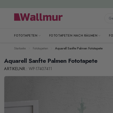
Zum Inhalt springen
Gesa
FOTOTAPETEN
FOTOTAPETEN NACH RÄUMEN
F
Startseite
Fototapeten
Aquarell Sanfte Palmen Fototapete
Aquarell Sanfte Palmen Fototapete
ARTIKELNR.:
WP-17407411