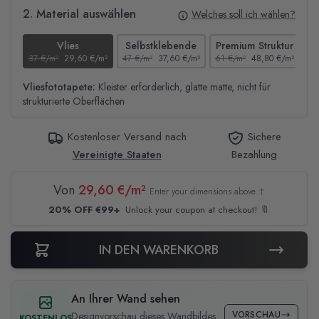
2. Material auswählen
Welches soll ich wählen?
Vlies
Selbstklebende
Premium Struktur
37 €/m²
29,60 €/m²
47 €/m²
37,60 €/m²
61 €/m²
48,80 €/m²
44
Vliesfototapete:
Kleister erforderlich, glatte matte, nicht für
strukturierte Oberflächen
Kostenloser Versand nach
Sichere
Vereinigte Staaten
Bezahlung
Von
29,60 €/m²
Enter your dimensions above ↑
20% OFF €99+
Unlock your coupon at checkout! 🔖
IN DEN WARENKORB
An Ihrer Wand sehen
VORSCHAU
Designvorschau dieses Wandbildes
KOSTENLOS