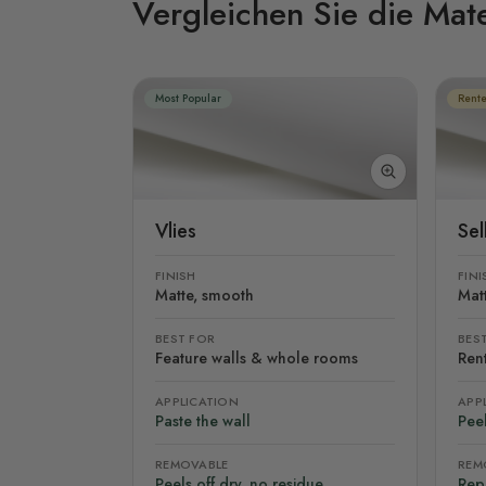
Vergleichen Sie die Mate
Most Popular
Rente
Vlies
Se
FINISH
FINI
Matte, smooth
Mat
BEST FOR
BES
Feature walls & whole rooms
Rent
APPLICATION
APP
Paste the wall
Peel
REMOVABLE
REM
Peels off dry, no residue
Rep