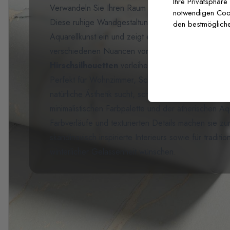
Ihre Privatsphäre
Verwandeln Sie Ihren Raum mit unserer
Fototapet
notwendigen Cooki
Diese ruhige Wandgestaltung fängt die stille Magie
den bestmögliche
Aquarellkunst ein und zeigt eine verträumte Sammlu
verschiedenen Nuancen von sanftem Salbei- und N
Hirschsilhouetten
verleihen der friedlichen Wald
Perfekt für Wohnzimmer, Schlafzimmer oder jeden 
natürliche Ästhetik sucht, schafft diese Fototapete 
minimalistischen Farbpalette und der ätherischen Aqu
Farbverläufe und texturierten Details machen sie zu
skandinavisch inspirierte Interieurs sowie für tradit
winterlicher Gelassenheit wünschen.