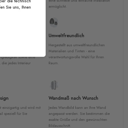
inten für garantierte
eine schnelle und einfache Installation
über die technisch
Innenräumen.
ermöglicht.
en Sie uns, Ihnen
e Materialien
Umweltfreundlich
n werden aus
Hergestellt aus umweltfreundlichen
aterialien gefertigt und
Materialien und Tinten - eine
nglebigkeit sowie eine
verantwortungsvolle Wahl für Ihren
, die jedes Interieur
Raum.
sign
Wandmaß nach Wunsch
t einzigartig und wird mit
Jedes Wandbild kann an Ihre Wand
l speziell für Sie
angepasst werden. Sie bestimmen die
exakte Größe und den gewünschten
Bildausschnitt.