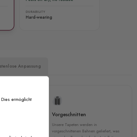
DURABILITY
Hard-wearing
stenlose Anpassung
 Dies ermöglicht
uckqualität
Vorgeschnitten
che Druckqualität.
Unsere Tapeten werden in
 GREENGUARD Gold-
vorgeschnittenen Bahnen geliefert, was