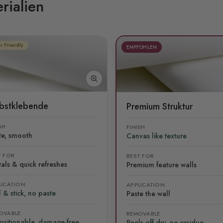
rialien
r Friendly
EMPFOHLEN
lbstklebende
Premium Struktur
SH
FINISH
te, smooth
Canvas like texture
T FOR
BEST FOR
als & quick refreshes
Premium feature walls
LICATION
APPLICATION
 & stick, no paste
Paste the wall
OVABLE
REMOVABLE
ositionable, damage-free
Peels off dry, no residue