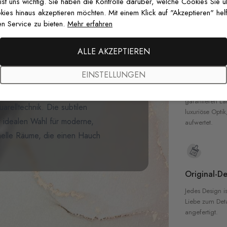
zertifizierten T
 ist uns wichtig. Sie haben die Kontrolle darüber, welche Cookies Sie 
e Aquarell-Winterkiefernwald.
Sicherheit in 
es hinaus akzeptieren möchten. Mit einem Klick auf "Akzeptieren" helf
 eines Winterwaldes durch zarte
n Service zu bieten.
Mehr erfahren
ng von immergrünen Kiefern in
ebelgrün. Zwei anmutige weiße
ALLE AKZEPTIEREN
Hochwertig
szene einen Hauch von Zauber.
EINSTELLUNGEN
Raum, der eine beruhigende,
Unsere Tapete
hochwertigen M
eine entspannte Atmosphäre mit ihrer
garantieren La
arelltechnik. Die subtilen
luxuriöse Optik
r idealen Wahl für moderne,
aufwertet.
ionelle Räume, die einen Hauch
Original-De
Jedes Design is
Liebe zum Detai
angefertigt.