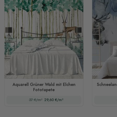
Aquarell Grüner Wald mit Elchen
Schneelan
Fototapete
37 €/m²
29,60 €/m²