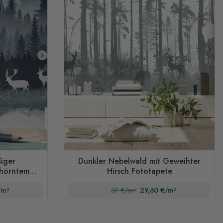
liger
Dunkler Nebelwald mit Geweihter
ehörntem
Hirsch Fototapete
/m²
37 €/m²
29,60 €/m²