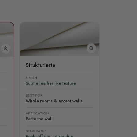
Strukturierte
FINISH
Subtle leather like texture
BEST FOR
Whole rooms & accent walls
APPLICATION
Paste the wall
REMOVABLE
Peels off dry, no residue