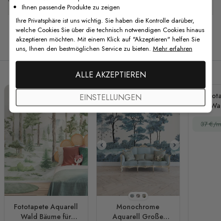
Ihnen passende Produkte zu zeigen
Ihre Privatsphäre ist uns wichtig. Sie haben die Kontrolle darüber,
welche Cookies Sie über die technisch notwendigen Cookies hinaus
akzeptieren möchten. Mit einem Klick auf "Akzeptieren" helfen Sie
Verwandte Produkte
uns, Ihnen den bestmöglichen Service zu bieten.
Mehr erfahren
ALLE AKZEPTIEREN
Fotot
EINSTELLUNGEN
Wal
D
37 €/m
Stil 1
Stil 2
Stil 3
Fototapete Aquarell
Monochrome
Wald Bäume für
Aquarell Große