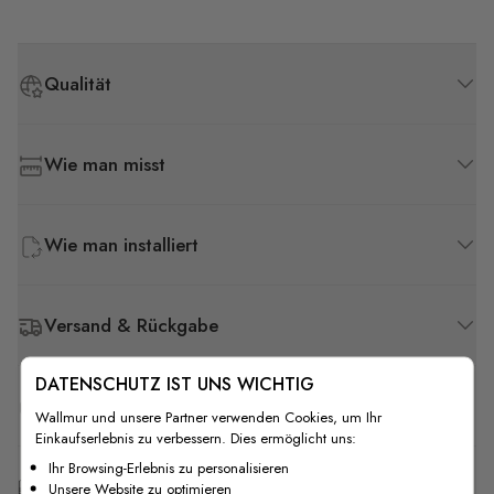
Qualität
Wie man misst
Wie man installiert
Versand & Rückgabe
DATENSCHUTZ IST UNS WICHTIG
F.A.Q
Wallmur und unsere Partner verwenden Cookies, um Ihr
Einkaufserlebnis zu verbessern. Dies ermöglicht uns:
Ihr Browsing-Erlebnis zu personalisieren
Kostenlose Anpassung
Unsere Website zu optimieren