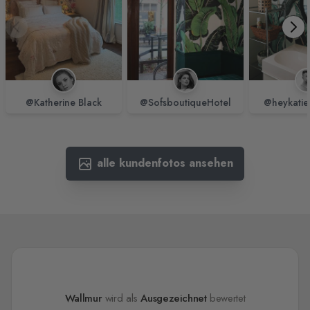
@Katherine Black
@SofsboutiqueHotel
@heykatie
alle kundenfotos ansehen
Wallmur
wird als
Ausgezeichnet
bewertet