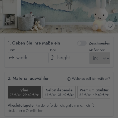
1. Geben Sie Ihre Maße ein
Zuschneiden
Breite
Höhe
Maßeinheit
2. Material auswählen
Welches soll ich wählen?
Vlies
Selbstklebende
Premium Struktur
37 €/m²
29,60 €/m²
48 €/m²
38,40 €/m²
62 €/m²
49,60 €/m²
44
Vliesfototapete:
Kleister erforderlich, glatte matte, nicht für
strukturierte Oberflächen