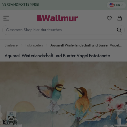
Zum Inhalt springen
GREENGUARD ZERTIFIZIERT
EUR
VERSANDKOSTENFREI
Meine Favo
Ware
Gesamten Shop hier durchsuchen...
Startseite
Fototapeten
Aquarell Winterlandschaft und Bunter Vogel Fototapete
Aquarell Winterlandschaft und Bunter Vogel Fototapete