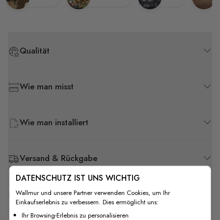
Qualität
Wie man misst
Wie man installiert
Versand & Rückgabe
DATENSCHUTZ IST UNS WICHTIG
Wallmur und unsere Partner verwenden Cookies, um Ihr
F.A.Q
Einkaufserlebnis zu verbessern. Dies ermöglicht uns:
Ihr Browsing-Erlebnis zu personalisieren