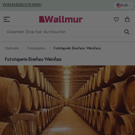
Zum Inhalt springen
GREENGUARD ZERTIFIZIERT
EUR
VERSANDKOSTENFREI
Meine Favo
Ware
Gesamten Shop hier durchsuchen...
Startseite
Fototapeten
Fototapete Bierfass Weinfass
Fototapete Bierfass Weinfass