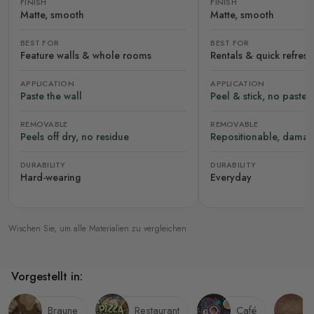
FINISH
FINISH
Matte, smooth
Matte, smooth
BEST FOR
BEST FOR
Feature walls & whole rooms
Rentals & quick refres
APPLICATION
APPLICATION
Paste the wall
Peel & stick, no paste
REMOVABLE
REMOVABLE
Peels off dry, no residue
Repositionable, damag
DURABILITY
DURABILITY
Hard-wearing
Everyday
Wischen Sie, um alle Materialien zu vergleichen
Vorgestellt in:
Braune
Restaurant
Café