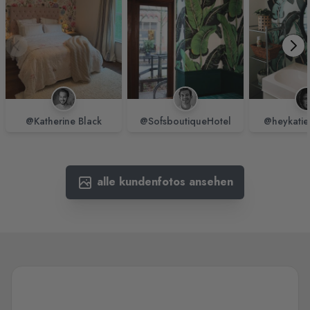
@Katherine Black
@SofsboutiqueHotel
@heykatie
alle kundenfotos ansehen