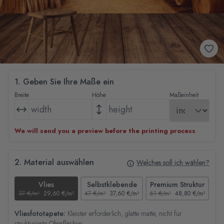
1. Geben Sie Ihre Maße ein
Breite
Höhe
Maßeinheit
We will send you a preview before the printing process
2. Material auswählen
Welches soll ich wählen?
Vlies
Selbstklebende
Premium Struktur
37 €/m²
29,60 €/m²
47 €/m²
37,60 €/m²
61 €/m²
48,80 €/m²
44
Vliesfototapete:
Kleister erforderlich, glatte matte, nicht für
strukturierte Oberflächen