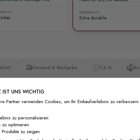
BILITY
DURABILITY
ryday
Extra durable
lliert
Versand & Rückgabe
F.A.Q
Ko
 IST UNS WICHTIG
re Partner verwenden Cookies, um Ihr Einkaufserlebnis zu verbessern.
Premium-Dr
lebnis zu personalisieren
 zu optimieren
Außergewöhnli
 Produkte zu zeigen
Gedruckt mit