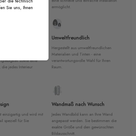
inten für garantierte
eine schnelle und einfache Installation
über die technisch
Innenräumen.
ermöglicht.
en Sie uns, Ihnen
e Materialien
Umweltfreundlich
n werden aus
Hergestellt aus umweltfreundlichen
aterialien gefertigt und
Materialien und Tinten - eine
nglebigkeit sowie eine
verantwortungsvolle Wahl für Ihren
, die jedes Interieur
Raum.
sign
Wandmaß nach Wunsch
t einzigartig und wird mit
Jedes Wandbild kann an Ihre Wand
l speziell für Sie
angepasst werden. Sie bestimmen die
exakte Größe und den gewünschten
Bildausschnitt.