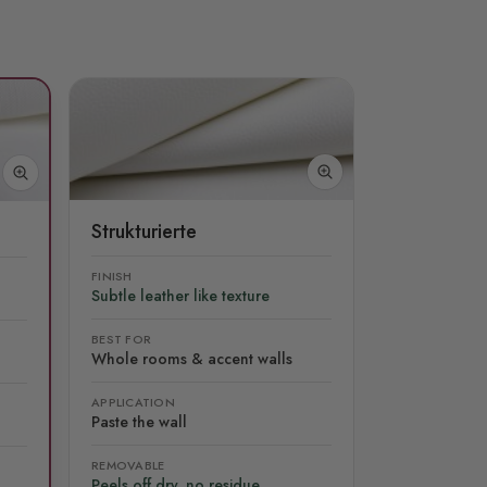
Strukturierte
FINISH
Subtle leather like texture
BEST FOR
Whole rooms & accent walls
APPLICATION
Paste the wall
REMOVABLE
Peels off dry, no residue