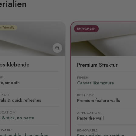
rialien
r Friendly
EMPFOHLEN
lbstklebende
Premium Struktur
SH
FINISH
te, smooth
Canvas like texture
T FOR
BEST FOR
als & quick refreshes
Premium feature walls
LICATION
APPLICATION
 & stick, no paste
Paste the wall
OVABLE
REMOVABLE
ositionable, damage-free
Peels off dry, no residue