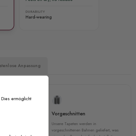
DURABILITY
Hard-wearing
stenlose Anpassung
 Dies ermöglicht
uckqualität
Vorgeschnitten
che Druckqualität.
Unsere Tapeten werden in
 GREENGUARD Gold-
vorgeschnittenen Bahnen geliefert, was