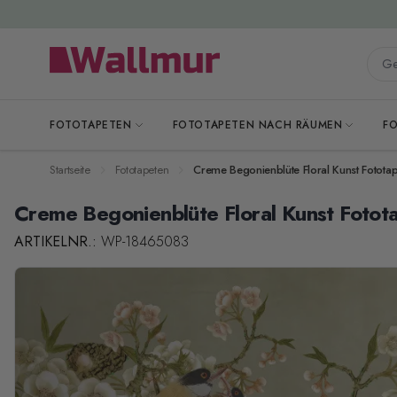
Zum Inhalt springen
Gesa
FOTOTAPETEN
FOTOTAPETEN NACH RÄUMEN
F
Startseite
Fototapeten
Creme Begonienblüte Floral Kunst Fototap
Creme Begonienblüte Floral Kunst Fotot
ARTIKELNR.:
WP-18465083