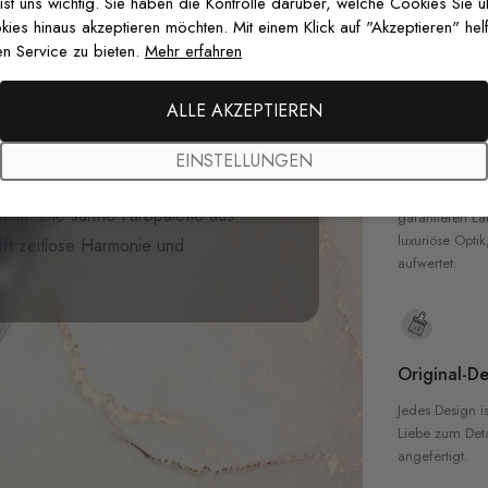
zertifizierten T
 ist uns wichtig. Sie haben die Kontrolle darüber, welche Cookies Sie 
Sicherheit in 
es hinaus akzeptieren möchten. Mit einem Klick auf "Akzeptieren" helf
n Service zu bieten.
Mehr erfahren
en
fängt die Essenz asiatischer Kunst
gvögeln und Schmetterlingen umrahmt
ALLE AKZEPTIEREN
enszene
auf einem ruhigen
Hochwertig
s der Natur lebendig werden. Perfekt
EINSTELLUNGEN
Unsere Tapete
r oder stilvolle Wohnbereiche bringt
hochwertigen M
aum. Die sanfte Farbpalette aus
garantieren La
luxuriöse Optik
fft zeitlose Harmonie und
aufwertet.
Original-De
Jedes Design is
Liebe zum Detai
angefertigt.