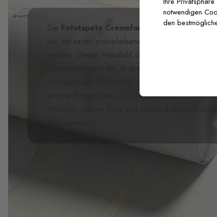
Ihre Privatsphäre
notwendigen Cooki
den bestmögliche
Die
Fototapete Cremefarbene Begonienblüt
ein, mit zarten cremefarbenen Blüten, die von Sin
werden. Dieses Wandbild stellt eine elegante
Gart
Salbeihintergrund dar, in der die schönsten Detail
für luxuriöse Schlafzimmer, spa-ähnliche Badezimme
es eine Atmosphäre von ruhiger Opulenz in Ihren R
Elfenbein, zartem Rosa und feinem Salbeigrün scha
Gelassenheit.