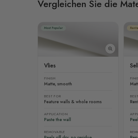
Vergleichen Sie die Mate
Most Popular
Rente
Vlies
Se
FINISH
FINI
Matte, smooth
Mat
BEST FOR
BES
Feature walls & whole rooms
Rent
APPLICATION
APP
Paste the wall
Peel
REMOVABLE
REM
Peels off dry, no residue
Rep