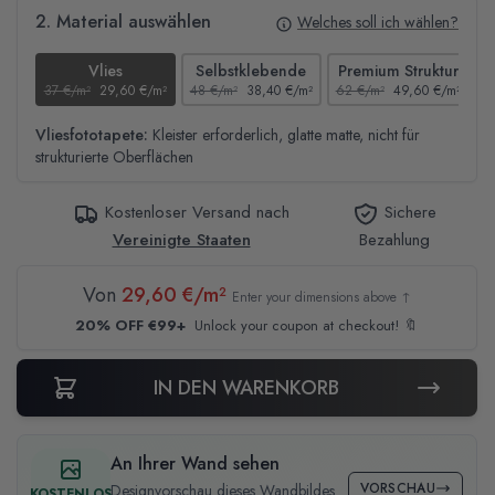
2. Material auswählen
Welches soll ich wählen?
Vlies
Selbstklebende
Premium Struktur
37 €/m²
29,60 €/m²
48 €/m²
38,40 €/m²
62 €/m²
49,60 €/m²
4
Vliesfototapete:
Kleister erforderlich, glatte matte, nicht für
strukturierte Oberflächen
Kostenloser Versand nach
Sichere
Vereinigte Staaten
Bezahlung
Von
29,60 €/m²
Enter your dimensions above ↑
20% OFF €99+
Unlock your coupon at checkout! 🔖
IN DEN WARENKORB
An Ihrer Wand sehen
VORSCHAU
Designvorschau dieses Wandbildes
KOSTENLOS