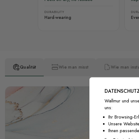
DURABILITY
DURA
Hard-wearing
Eve
Qualität
Wie man misst
Wie man insta
DATENSCHUTZ
Wallmur und unse
uns:
Ihr Browsing-Er
Unsere Website
Ihnen passende