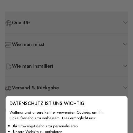
Qualität
Wie man misst
Wie man installiert
Versand & Rückgabe
DATENSCHUTZ IST UNS WICHTIG
F.A.Q
Wallmur und unsere Partner verwenden Cookies, um Ihr
Einkaufserlebnis zu verbessern. Dies ermöglicht uns:
Ihr Browsing-Erlebnis zu personalisieren
Kostenlose Anpassung
Unsere Website zu optimieren