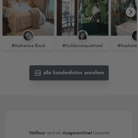
@Katherine Black
@SofsboutiqueHotel
@heykatie
alle kundenfotos ansehen
Wallmur
wird als
Ausgezeichnet
bewertet