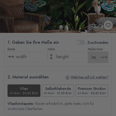
1. Geben Sie Ihre Maße ein
Zuschneiden
Breite
Höhe
Maßeinheit
2. Material auswählen
Welches soll ich wählen?
Vlies
Selbstklebende
Premium Struktur
37 €/m²
29,60 €/m²
47 €/m²
37,60 €/m²
61 €/m²
48,80 €/m²
44
Vliesfototapete:
Kleister erforderlich, glatte matte, nicht für
strukturierte Oberflächen