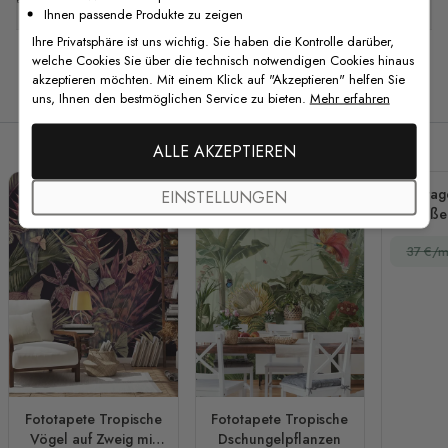
Ihnen passende Produkte zu zeigen
Ihre Privatsphäre ist uns wichtig. Sie haben die Kontrolle darüber,
welche Cookies Sie über die technisch notwendigen Cookies hinaus
akzeptieren möchten. Mit einem Klick auf "Akzeptieren" helfen Sie
Verwandte Produkte
uns, Ihnen den bestmöglichen Service zu bieten.
Mehr erfahren
ALLE AKZEPTIEREN
Vintag
EINSTELLUNGEN
Große
37 €/m
Fototapete Tropische
Fototapete Tropische
Vögel auf Zweig mit
Dschungelpflanzen