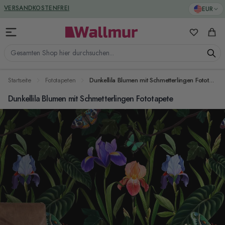
Zum Inhalt springen
GREENGUARD ZERTIFIZIERT
EUR
VERSANDKOSTENFREI
Meine Favo
Ware
Gesamten Shop hier durchsuchen...
Startseite
Fototapeten
Dunkellila Blumen mit Schmetterlingen Fototapete
Dunkellila Blumen mit Schmetterlingen Fototapete