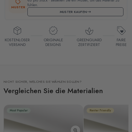
€6 pro Stück · Bestellen Sie ein Muster, um das Material zu
fühlen.
MUSTER
MUSTER KAUFEN
KOSTENLOSER
ORIGINALE
GREENGUARD
FAIRE
VERSAND
DESIGNS
ZERTIFIZIERT
PREISE
NICHT SICHER, WELCHES SIE WÄHLEN SOLLEN?
Vergleichen Sie die Materialien
Most Popular
Renter Friendly