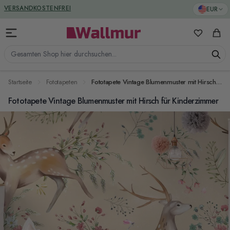
Zum Inhalt springen
GREENGUARD ZERTIFIZIERT
EUR
VERSANDKOSTENFREI
Meine Favo
Ware
Gesamten Shop hier durchsuchen...
Startseite
Fototapeten
Fototapete Vintage Blumenmuster mit Hirsch für Kinderzimmer
Fototapete Vintage Blumenmuster mit Hirsch für Kinderzimmer