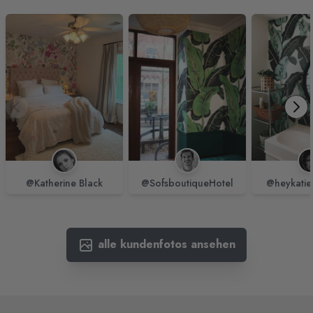
@Katherine Black
@SofsboutiqueHotel
@heykatie
alle kundenfotos ansehen