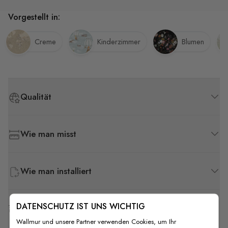
Vorgestellt in:
Creme
Kinderzimmer
Blumen
Qualität
Wie man misst
Wie man installiert
DATENSCHUTZ IST UNS WICHTIG
Versand & Rückgabe
Wallmur und unsere Partner verwenden Cookies, um Ihr