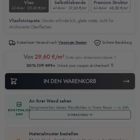
Vlies
Selbstklebende
Premium Struktur
37 €/m²
29,60 €/m²
47 €/m²
37,60 €/m²
61 €/m²
48,80 €/m²
44
Vliesfototapete:
Kleister erforderlich, glatte matte, nicht für
strukturierte Oberflächen
Kostenloser Versand nach
Vereinigte Staaten
Sichere Bezahlung
Von
29,60 €/m²
Enter your dimensions above ↑
20% OFF €99+
Unlock your coupon at checkout! 🔖
IN DEN WARENKORB
An Ihrer Wand sehen
Designvorschau dieses Wandbildes in Ihrem Raum — in 24h.
KOSTENLOS
24H
VORSCHAU
Materialmuster bestellen