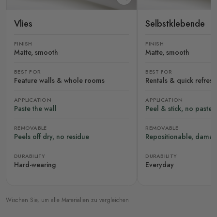
Vlies
Selbstklebende
FINISH
FINISH
Matte, smooth
Matte, smooth
BEST FOR
BEST FOR
Feature walls & whole rooms
Rentals & quick refres
APPLICATION
APPLICATION
Paste the wall
Peel & stick, no paste
REMOVABLE
REMOVABLE
Peels off dry, no residue
Repositionable, damag
DURABILITY
DURABILITY
Hard-wearing
Everyday
Wischen Sie, um alle Materialien zu vergleichen