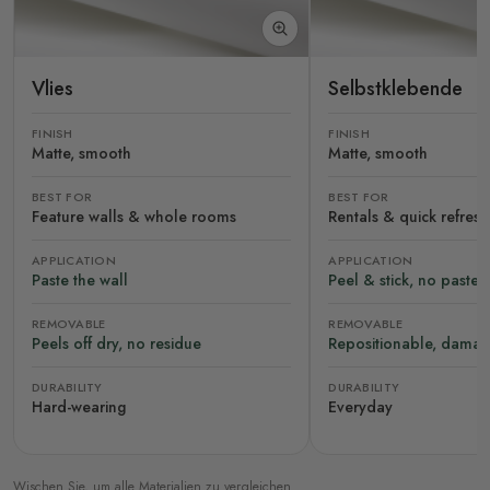
Vlies
Selbstklebende
FINISH
FINISH
Matte, smooth
Matte, smooth
BEST FOR
BEST FOR
Feature walls & whole rooms
Rentals & quick refres
APPLICATION
APPLICATION
Paste the wall
Peel & stick, no paste
REMOVABLE
REMOVABLE
Peels off dry, no residue
Repositionable, damag
DURABILITY
DURABILITY
Hard-wearing
Everyday
Wischen Sie, um alle Materialien zu vergleichen