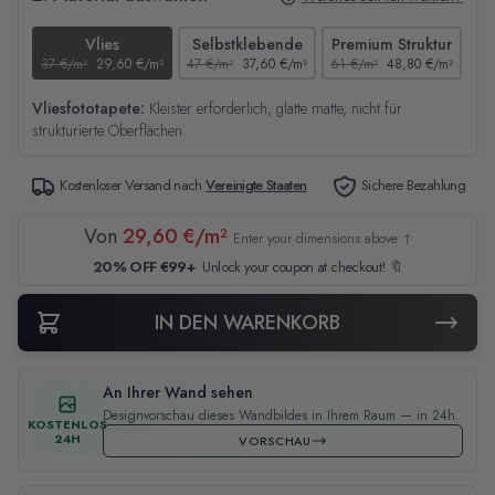
Vlies
Selbstklebende
Premium Struktur
37 €/m²
29,60 €/m²
47 €/m²
37,60 €/m²
61 €/m²
48,80 €/m²
44
Vliesfototapete:
Kleister erforderlich, glatte matte, nicht für
strukturierte Oberflächen
Kostenloser Versand nach
Vereinigte Staaten
Sichere Bezahlung
Von
29,60 €/m²
Enter your dimensions above ↑
20% OFF €99+
Unlock your coupon at checkout! 🔖
IN DEN WARENKORB
An Ihrer Wand sehen
Designvorschau dieses Wandbildes in Ihrem Raum — in 24h.
KOSTENLOS
24H
VORSCHAU