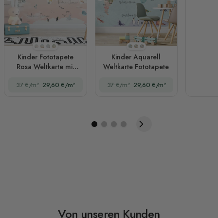
Stil 1
Stil 2
Stil 3
Stil 4
Stil 1
Stil 2
Stil 3
Kinder Fototapete
Kinder Aquarell
Rosa Weltkarte mit
Weltkarte Fototapete
niedlichen Tieren und
37 €/m²
29,60 €/m²
37 €/m²
29,60 €/m²
kleinen Ballons
Von unseren Kunden