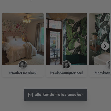
@Katherine Black
@SofsboutiqueHotel
@heykatie
alle kundenfotos ansehen