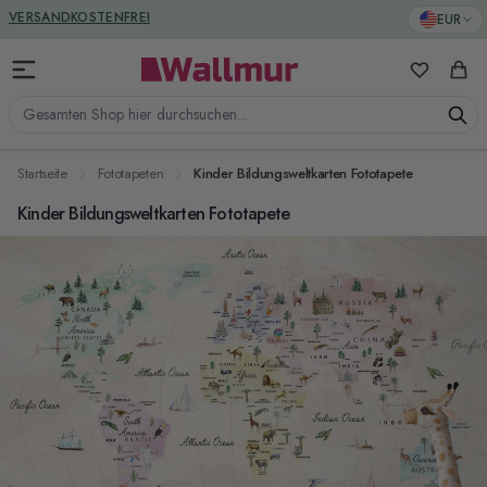
Zum Inhalt springen
GREENGUARD ZERTIFIZIERT
EUR
VERSANDKOSTENFREI
Meine Favo
Ware
Gesamten Shop hier durchsuchen...
Startseite
Fototapeten
Kinder Bildungsweltkarten Fototapete
Kinder Bildungsweltkarten Fototapete