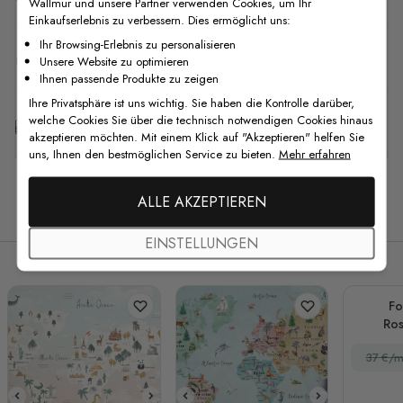
Wallmur und unsere Partner verwenden Cookies, um Ihr
Einkaufserlebnis zu verbessern. Dies ermöglicht uns:
Ihr Browsing-Erlebnis zu personalisieren
F.A.Q
Unsere Website zu optimieren
Ihnen passende Produkte zu zeigen
Ihre Privatsphäre ist uns wichtig. Sie haben die Kontrolle darüber,
welche Cookies Sie über die technisch notwendigen Cookies hinaus
Kostenlose Anpassung
akzeptieren möchten. Mit einem Klick auf "Akzeptieren" helfen Sie
uns, Ihnen den bestmöglichen Service zu bieten.
Mehr erfahren
ALLE AKZEPTIEREN
Verwandte Produkte
EINSTELLUNGEN
Fo
Ro
Mo
37 €/m
Wel
M