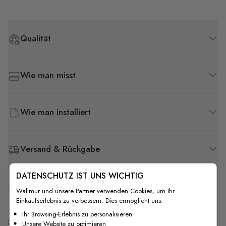
Qualität
Wie man misst
Wie man installiert
Versand & Rückgabe
DATENSCHUTZ IST UNS WICHTIG
F.A.Q
Wallmur und unsere Partner verwenden Cookies, um Ihr
Einkaufserlebnis zu verbessern. Dies ermöglicht uns:
Ihr Browsing-Erlebnis zu personalisieren
Kostenlose Anpassung
Unsere Website zu optimieren