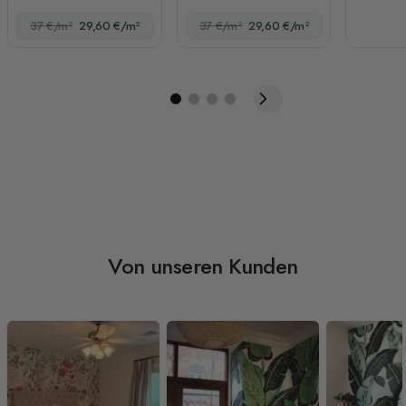
Weltkarte Fototapete
politische Weltkarte
37 €/m²
29,60 €/m²
37 €/m²
29,60 €/m²
mit gezeichneten
Tieren
Von unseren Kunden