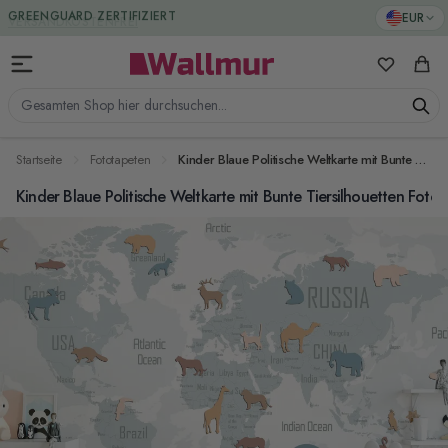
Zum Inhalt springen
GREENGUARD ZERTIFIZIERT
EUR
Meine Favo
Ware
Gesamten Shop hier durchsuchen...
Startseite
Fototapeten
Kinder Blaue Politische Weltkarte mit Bunte Tiersilhouetten Fototapete
Kinder Blaue Politische Weltkarte mit Bunte Tiersilhouetten Foto