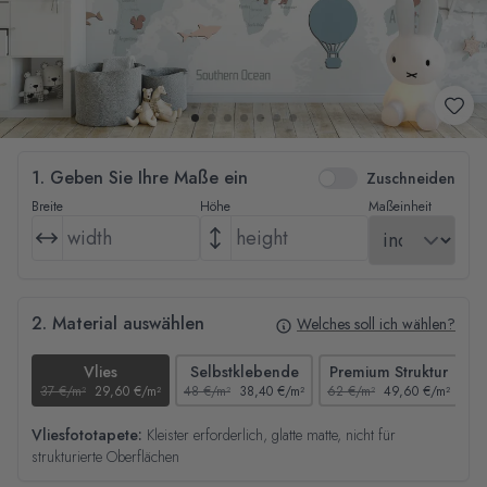
1. Geben Sie Ihre Maße ein
Zuschneiden
Breite
Höhe
Maßeinheit
2. Material auswählen
Welches soll ich wählen?
Vlies
Selbstklebende
Premium Struktur
37 €/m²
29,60 €/m²
48 €/m²
38,40 €/m²
62 €/m²
49,60 €/m²
44
Vliesfototapete:
Kleister erforderlich, glatte matte, nicht für
strukturierte Oberflächen