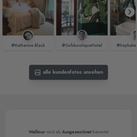
@Katherine Black
@SofsboutiqueHotel
@heykatie
alle kundenfotos ansehen
Wallmur
wird als
Ausgezeichnet
bewertet