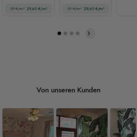
Sonnenaufgang und
Sonnenaufgang
37 €/m²
29,60 €/m²
37 €/m²
29,60 €/m²
alter Karo-Textur
Fototapete
Von unseren Kunden