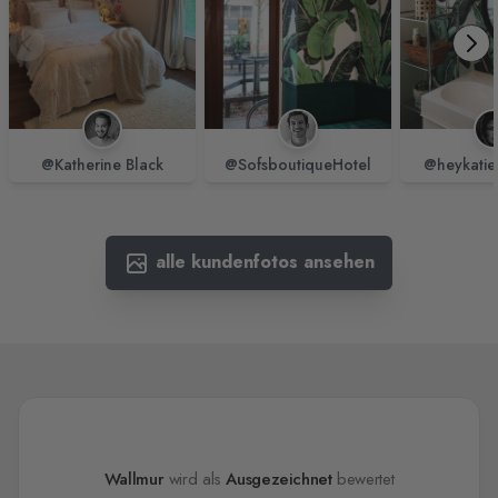
@Katherine Black
@SofsboutiqueHotel
@heykatie
alle kundenfotos ansehen
Wallmur
wird als
Ausgezeichnet
bewertet