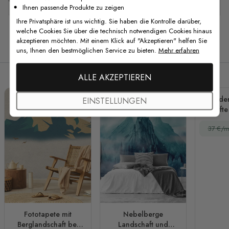
Ihnen passende Produkte zu zeigen
Ihre Privatsphäre ist uns wichtig. Sie haben die Kontrolle darüber,
welche Cookies Sie über die technisch notwendigen Cookies hinaus
akzeptieren möchten. Mit einem Klick auf "Akzeptieren" helfen Sie
Verwandte Produkte
uns, Ihnen den bestmöglichen Service zu bieten.
Mehr erfahren
ALLE AKZEPTIEREN
Kinde
EINSTELLUNGEN
Sanft
u
37 €/m
Heiß
Fototapete mit
Nebelberge
Berglandschaft bei
Landschaft und