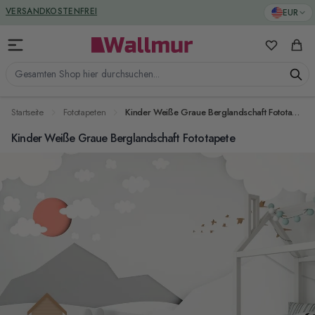
Zum Inhalt springen
GREENGUARD ZERTIFIZIERT
EUR
VERSANDKOSTENFREI
Meine Favo
Ware
Gesamten Shop hier durchsuchen...
Startseite
Fototapeten
Kinder Weiße Graue Berglandschaft Fototapete
Kinder Weiße Graue Berglandschaft Fototapete