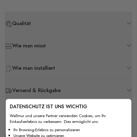
Qualität
Wie man misst
Wie man installiert
Versand & Rückgabe
DATENSCHUTZ IST UNS WICHTIG
F.A.Q
Wallmur und unsere Partner verwenden Cookies, um Ihr
Einkaufserlebnis zu verbessern. Dies ermöglicht uns:
Ihr Browsing-Erlebnis zu personalisieren
Kostenlose Anpassung
Unsere Website zu optimieren