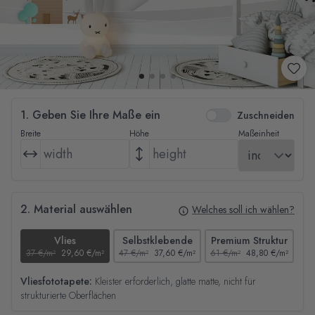
1. Geben Sie Ihre Maße ein
Zuschneiden
Breite
Höhe
Maßeinheit
2. Material auswählen
Welches soll ich wählen?
Vlies
Selbstklebende
Premium Struktur
37 €/m²
29,60 €/m²
47 €/m²
37,60 €/m²
61 €/m²
48,80 €/m²
44
Vliesfototapete:
Kleister erforderlich, glatte matte, nicht für
strukturierte Oberflächen