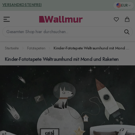
Zum Inhalt springen
GREENGUARD ZERTIFIZIERT
EUR
VERSANDKOSTENFREI
Meine Favo
Ware
Gesamten Shop hier durchsuchen...
Startseite
Fototapeten
Kinder-Fototapete Weltraumhund mit Mond und Raketen
Kinder-Fototapete Weltraumhund mit Mond und Raketen