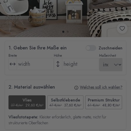
1. Geben Sie Ihre Maße ein
Zuschneiden
Breite
Höhe
Maßeinheit
2. Material auswählen
Welches soll ich wählen?
Vlies
Selbstklebende
Premium Struktur
37 €/m²
29,60 €/m²
47 €/m²
37,60 €/m²
61 €/m²
48,80 €/m²
44
Vliesfototapete:
Kleister erforderlich, glatte matte, nicht für
strukturierte Oberflächen