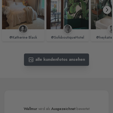
@Katherine Black
@SofsboutiqueHotel
@heykatie
alle kundenfotos ansehen
Wallmur
wird als
Ausgezeichnet
bewertet