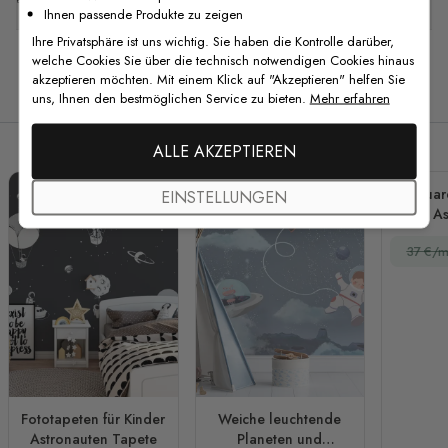
Ihnen passende Produkte zu zeigen
Ihre Privatsphäre ist uns wichtig. Sie haben die Kontrolle darüber,
welche Cookies Sie über die technisch notwendigen Cookies hinaus
akzeptieren möchten. Mit einem Klick auf "Akzeptieren" helfen Sie
Verwandte Produkte
uns, Ihnen den bestmöglichen Service zu bieten.
Mehr erfahren
ALLE AKZEPTIEREN
Aquar
EINSTELLUNGEN
mit A
Meteor
37 €/m
Fototapeten für Kinder
Weiche leuchtende
Astronauten Tapete
Planeten und