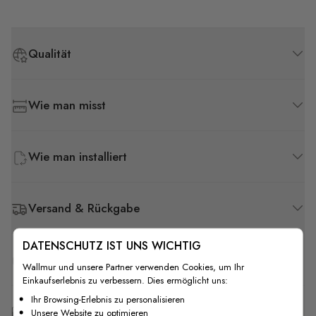
Qualität
Wie man misst
Wie man installiert
Versand & Rückgabe
DATENSCHUTZ IST UNS WICHTIG
F.A.Q
Wallmur und unsere Partner verwenden Cookies, um Ihr
Einkaufserlebnis zu verbessern. Dies ermöglicht uns:
Ihr Browsing-Erlebnis zu personalisieren
Kostenlose Anpassung
Unsere Website zu optimieren