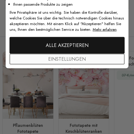
Ihnen passende Produkte zu zeigen
Ihre Privatsphäre ist uns wichtig. Sie haben die Kontrolle darüber,
welche Cookies Sie über die technisch notwendigen Cookies hinaus
akzeptieren möchten. Mit einem Klick auf "Akzeptieren" helfen Sie
Verwandte Produkte
uns, Ihnen den bestmöglichen Service zu bieten.
Mehr erfahren
ALLE AKZEPTIEREN
Fo
EINSTELLUNGEN
Kirsc
Schm
37 €/m
Pflaumenblüten
Fototapete mit
Fototapete
Kirschblütenranken