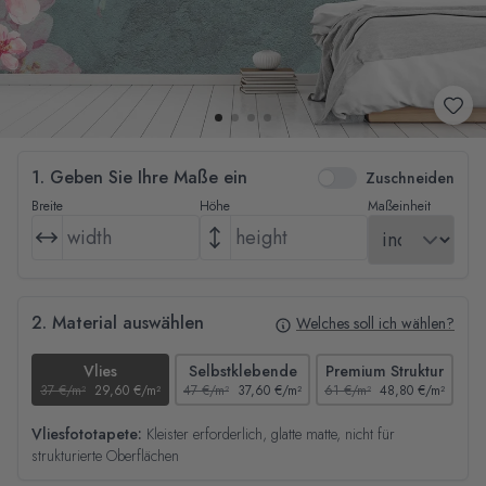
1. Geben Sie Ihre Maße ein
Zuschneiden
Breite
Höhe
Maßeinheit
2. Material auswählen
Welches soll ich wählen?
Vlies
Selbstklebende
Premium Struktur
37 €/m²
29,60 €/m²
47 €/m²
37,60 €/m²
61 €/m²
48,80 €/m²
44
Vliesfototapete:
Kleister erforderlich, glatte matte, nicht für
strukturierte Oberflächen