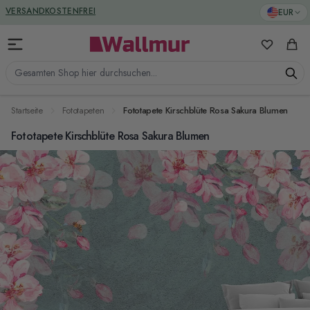
Zum Inhalt springen
GREENGUARD ZERTIFIZIERT
EUR
VERSANDKOSTENFREI
Meine Favo
Ware
Gesamten Shop hier durchsuchen...
Startseite
Fototapeten
Fototapete Kirschblüte Rosa Sakura Blumen
Fototapete Kirschblüte Rosa Sakura Blumen