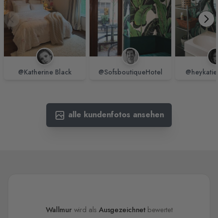
@Katherine Black
@SofsboutiqueHotel
@heykatie
alle kundenfotos ansehen
Wallmur
wird als
Ausgezeichnet
bewertet