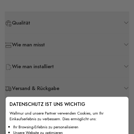
Qualität
Wie man misst
Wie man installiert
Versand & Rückgabe
DATENSCHUTZ IST UNS WICHTIG
F.A.Q
Wallmur und unsere Partner verwenden Cookies, um Ihr
Einkaufserlebnis zu verbessern. Dies ermöglicht uns:
Ihr Browsing-Erlebnis zu personalisieren
Kostenlose Anpassung
Unsere Website zu optimieren