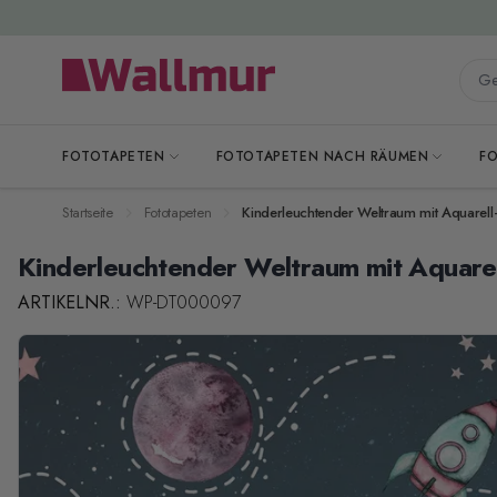
Zum Inhalt springen
Gesa
FOTOTAPETEN
FOTOTAPETEN NACH RÄUMEN
F
Startseite
Fototapeten
Kinderleuchtender Weltraum mit Aquarell
Kinderleuchtender Weltraum mit Aquarel
ARTIKELNR.:
WP-DT000097