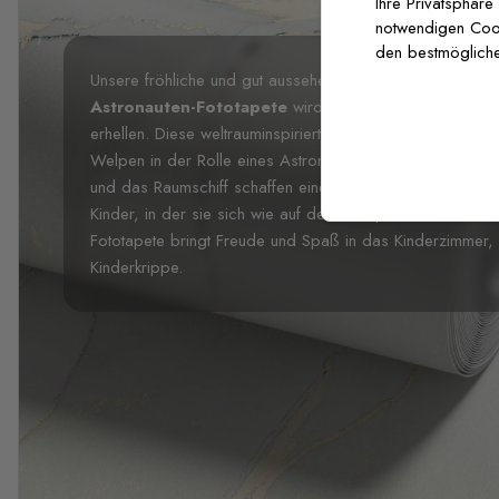
Ihre Privatsphäre
notwendigen Cooki
den bestmögliche
Unsere fröhliche und gut aussehende
Kinderleuchtende
Astronauten-Fototapete
wird das Kinderzimmer mit ihr
erhellen. Diese weltrauminspirierte Fototapete zeigt Planet
Welpen in der Rolle eines Astronauten, der so lieblich a
und das Raumschiff schaffen eine außergewöhnliche und 
Kinder, in der sie sich wie auf der Weltspitze fühlen und
Fototapete bringt Freude und Spaß in das Kinderzimmer,
Kinderkrippe.