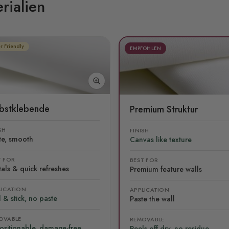
rialien
r Friendly
EMPFOHLEN
lbstklebende
Premium Struktur
SH
FINISH
te, smooth
Canvas like texture
T FOR
BEST FOR
als & quick refreshes
Premium feature walls
LICATION
APPLICATION
 & stick, no paste
Paste the wall
OVABLE
REMOVABLE
ositionable, damage-free
Peels off dry, no residue