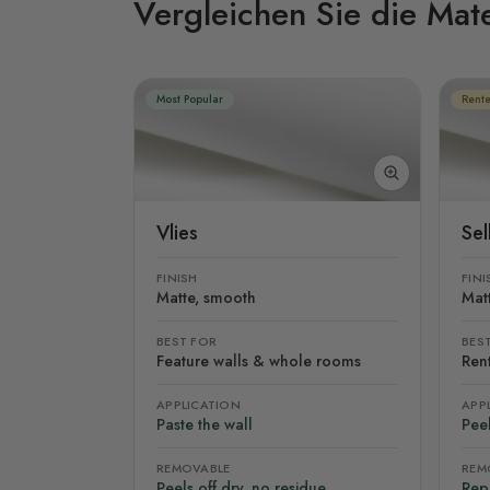
Vergleichen Sie die Mate
Most Popular
Rente
Vlies
Se
FINISH
FINI
Matte, smooth
Mat
BEST FOR
BES
Feature walls & whole rooms
Rent
APPLICATION
APP
Paste the wall
Peel
REMOVABLE
REM
Peels off dry, no residue
Rep