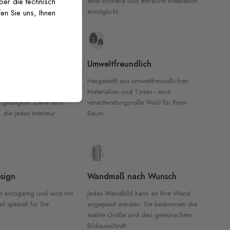
inten für garantierte
eine schnelle und einfache Installation
über die technisch
Innenräumen.
ermöglicht.
en Sie uns, Ihnen
e Materialien
Umweltfreundlich
n werden aus
Hergestellt aus umweltfreundlichen
aterialien gefertigt und
Materialien und Tinten - eine
nglebigkeit sowie eine
verantwortungsvolle Wahl für Ihren
, die jedes Interieur
Raum.
sign
Wandmaß nach Wunsch
t einzigartig und wird mit
Jedes Wandbild kann an Ihre Wand
l speziell für Sie
angepasst werden. Sie bestimmen die
exakte Größe und den gewünschten
Bildausschnitt.