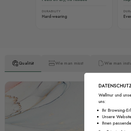
DURABILITY
DURA
Hard-wearing
Eve
Qualität
Wie man misst
Wie man insta
DATENSCHUTZ
Wallmur und unse
uns:
Ihr Browsing-Er
Unsere Website
Ihnen passende