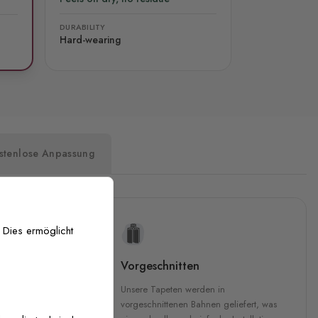
DURABILITY
Hard-wearing
stenlose Anpassung
 Dies ermöglicht
uckqualität
Vorgeschnitten
che Druckqualität.
Unsere Tapeten werden in
 GREENGUARD Gold-
vorgeschnittenen Bahnen geliefert, was