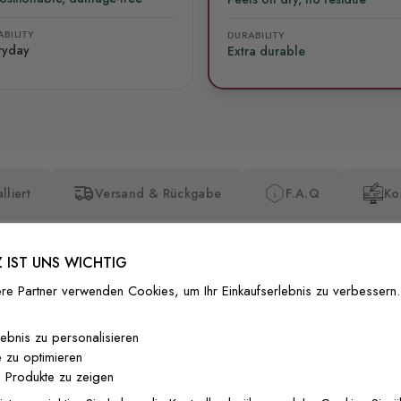
BILITY
DURABILITY
ryday
Extra durable
lliert
Versand & Rückgabe
F.A.Q
Ko
 IST UNS WICHTIG
re Partner verwenden Cookies, um Ihr Einkaufserlebnis zu verbessern.
Premium-Dr
lebnis zu personalisieren
 zu optimieren
Außergewöhnli
 Produkte zu zeigen
Gedruckt mit