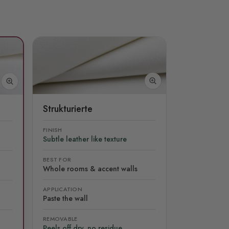
Strukturierte
FINISH
Subtle leather like texture
BEST FOR
Whole rooms & accent walls
APPLICATION
Paste the wall
REMOVABLE
Peels off dry, no residue