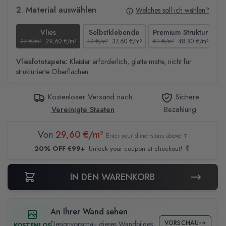
2. Material auswählen
Welches soll ich wählen?
Vlies
Selbstklebende
Premium Struktur
37 €/m²
29,60 €/m²
47 €/m²
37,60 €/m²
61 €/m²
48,80 €/m²
44
Vliesfototapete:
Kleister erforderlich, glatte matte, nicht für
strukturierte Oberflächen
Kostenloser Versand nach
Sichere
Vereinigte Staaten
Bezahlung
Von
29,60 €/m²
Enter your dimensions above ↑
20% OFF €99+
Unlock your coupon at checkout! 🔖
IN DEN WARENKORB
An Ihrer Wand sehen
VORSCHAU
Designvorschau dieses Wandbildes
KOSTENLOS