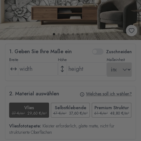
1. Geben Sie Ihre Maße ein
Zuschneiden
Breite
Höhe
Maßeinheit
2. Material auswählen
Welches soll ich wählen?
Vlies
Selbstklebende
Premium Struktur
37 €/m²
29,60 €/m²
47 €/m²
37,60 €/m²
61 €/m²
48,80 €/m²
44
Vliesfototapete:
Kleister erforderlich, glatte matte, nicht für
strukturierte Oberflächen