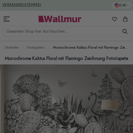
Zum Inhalt springen
GREENGUARD ZERTIFIZIERT
EUR
VERSANDKOSTENFREI
Meine Favo
Ware
Gesamten Shop hier durchsuchen...
Startseite
Fototapeten
Monochrome Kaktus Floral mit Flamingo Zeichnung Fototapete
Monochrome Kaktus Floral mit Flamingo Zeichnung Fototapete