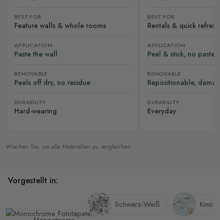
BEST FOR
BEST FOR
Feature walls & whole rooms
Rentals & quick refres
APPLICATION
APPLICATION
Paste the wall
Peel & stick, no paste
REMOVABLE
REMOVABLE
Peels off dry, no residue
Repositionable, damag
DURABILITY
DURABILITY
Hard-wearing
Everyday
Wischen Sie, um alle Materialien zu vergleichen
Vorgestellt in:
Schwarz-Weiß
Kinde