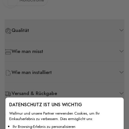
Monochrome
Qualität
Wie man misst
Wie man installiert
Versand & Rückgabe
DATENSCHUTZ IST UNS WICHTIG
Wallmur und unsere Partner verwenden Cookies, um Ihr
F.A.Q
Einkaufserlebnis zu verbessern. Dies ermöglicht uns:
Ihr Browsing-Erlebnis zu personalisieren