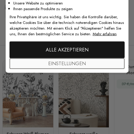
Unsere Website zu optimieren
Kostenlose Anpassung
Ihnen passende Produkte zu zeigen
Ihre Privatsphäre ist uns wichtig. Sie haben die Kontrolle darüber,
welche Cookies Sie über die technisch notwendigen Cookies hinaus
akzeptieren möchten. Mit einem Klick auf "Akzeptieren" helfen Sie
uns, Ihnen den bestmöglichen Service zu bieten.
Mehr erfahren
Verwandte Produkte
ALLE AKZEPTIEREN
EINSTELLUNGEN
Dun
Mo
Fo
37 €/m
Schwarz-Weiß Blumen
Schwarz weiße