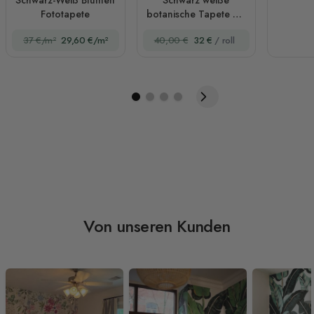
Fototapete
botanische Tapete mit
feiner
37 €/m²
29,60 €/m²
40,00 €
32 €
/ roll
Konturzeichnung
Von unseren Kunden