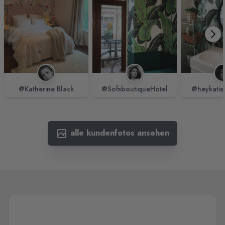
@Katherine Black
@SofsboutiqueHotel
@heykatie
alle kundenfotos ansehen