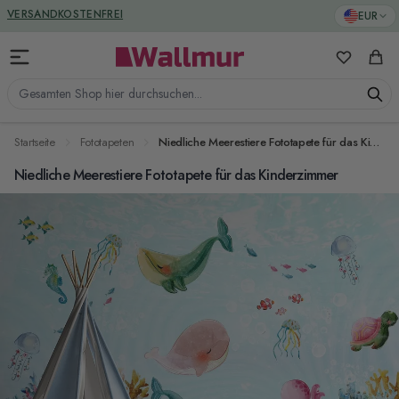
Zum Inhalt springen
GREENGUARD ZERTIFIZIERT
EUR
VERSANDKOSTENFREI
Meine Favo
Ware
Gesamten Shop hier durchsuchen...
Startseite
Fototapeten
Niedliche Meerestiere Fototapete für das Kinderzimmer
Niedliche Meerestiere Fototapete für das Kinderzimmer