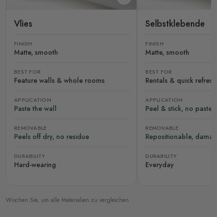
Vlies
Selbstklebende
FINISH
FINISH
Matte, smooth
Matte, smooth
BEST FOR
BEST FOR
Feature walls & whole rooms
Rentals & quick refres
APPLICATION
APPLICATION
Paste the wall
Peel & stick, no paste
REMOVABLE
REMOVABLE
Peels off dry, no residue
Repositionable, damag
DURABILITY
DURABILITY
Hard-wearing
Everyday
Wischen Sie, um alle Materialien zu vergleichen