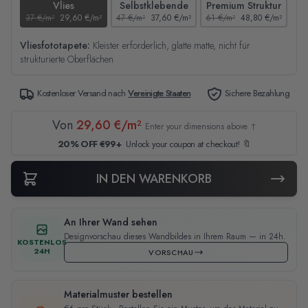
Vlies
Selbstklebende
Premium Struktur
37 €/m²
29,60 €/m²
47 €/m²
37,60 €/m²
61 €/m²
48,80 €/m²
44
Vliesfototapete:
Kleister erforderlich, glatte matte, nicht für
strukturierte Oberflächen
Kostenloser Versand nach
Vereinigte Staaten
Sichere Bezahlung
Von
29,60 €/m²
Enter your dimensions above ↑
20% OFF €99+
Unlock your coupon at checkout! 🔖
IN DEN WARENKORB
An Ihrer Wand sehen
Designvorschau dieses Wandbildes in Ihrem Raum — in 24h.
KOSTENLOS
24H
VORSCHAU
Materialmuster bestellen