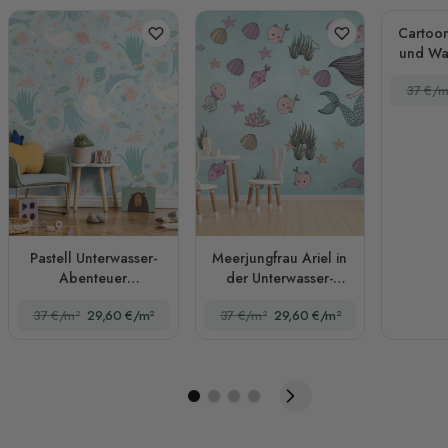
Cartoon
und Wa
37 €/m
Pastell Unterwasser-
Meerjungfrau Ariel in
Abenteuer
der Unterwasser-
Meeresleben
Fototapete
37 €/m²
29,60 €/m²
37 €/m²
29,60 €/m²
Fototapete