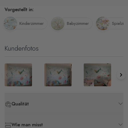
Vorgestellt in:
Kinderzimmer
Babyzimmer
Spielzim
Kundenfotos
Qualität
Wie man misst