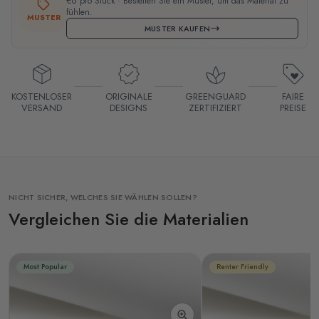
€6 pro Stück · Bestellen Sie ein Muster, um das Material zu
fühlen.
MUSTER
MUSTER KAUFEN
KOSTENLOSER
ORIGINALE
GREENGUARD
FAIRE
VERSAND
DESIGNS
ZERTIFIZIERT
PREISE
NICHT SICHER, WELCHES SIE WÄHLEN SOLLEN?
Vergleichen Sie die Materialien
Most Popular
Renter Friendly