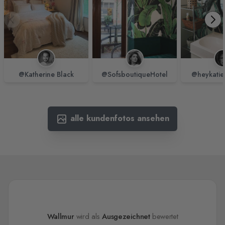
@Katherine Black
@SofsboutiqueHotel
@heykatie
alle kundenfotos ansehen
Wallmur
wird als
Ausgezeichnet
bewertet