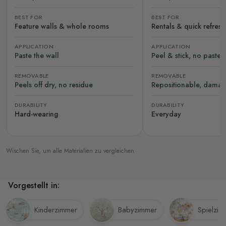
BEST FOR
BEST FOR
Feature walls & whole rooms
Rentals & quick refres
APPLICATION
APPLICATION
Paste the wall
Peel & stick, no paste
REMOVABLE
REMOVABLE
Peels off dry, no residue
Repositionable, damag
DURABILITY
DURABILITY
Hard-wearing
Everyday
Wischen Sie, um alle Materialien zu vergleichen
Vorgestellt in:
Kinderzimmer
Babyzimmer
Spielzim