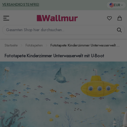
Zum Inhalt springen
GREENGUARD ZERTIFIZIERT
EUR
VERSANDKOSTENFREI
Meine Favo
Ware
Gesamten Shop hier durchsuchen...
Startseite
Fototapeten
Fototapete Kinderzimmer Unterwasserwelt mit U-Boot
Fototapete Kinderzimmer Unterwasserwelt mit U-Boot