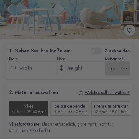
1. Geben Sie Ihre Maße ein
Zuschneiden
Breite
Höhe
Maßeinheit
2. Material auswählen
Welches soll ich wählen?
Vlies
Selbstklebende
Premium Struktur
37 €/m²
29,60 €/m²
48 €/m²
38,40 €/m²
62 €/m²
49,60 €/m²
44
Vliesfototapete:
Kleister erforderlich, glatte matte, nicht für
strukturierte Oberflächen