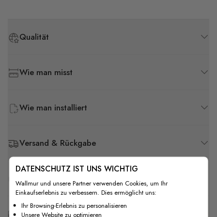
Qualität
Wie man misst
Wie man installiert
Versand & Rückgabe
DATENSCHUTZ IST UNS WICHTIG
F.A.Q
Wallmur und unsere Partner verwenden Cookies, um Ihr
Einkaufserlebnis zu verbessern. Dies ermöglicht uns:
Ihr Browsing-Erlebnis zu personalisieren
Kostenlose Anpassung
Unsere Website zu optimieren