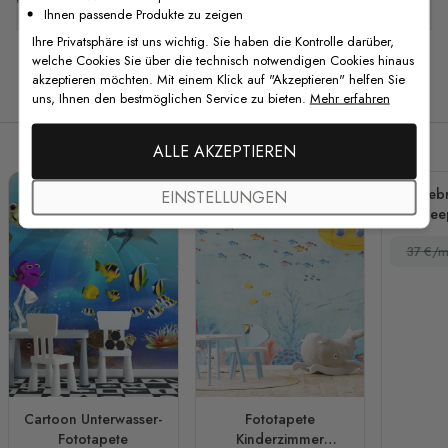
Ihnen passende Produkte zu zeigen
Ihre Privatsphäre ist uns wichtig. Sie haben die Kontrolle darüber,
welche Cookies Sie über die technisch notwendigen Cookies hinaus
akzeptieren möchten. Mit einem Klick auf "Akzeptieren" helfen Sie
Verwandte Produkte
uns, Ihnen den bestmöglichen Service zu bieten.
Mehr erfahren
ALLE AKZEPTIEREN
Zebr
EINSTELLUNGEN
See
Fo
37 €/m
Cartoon Unterwasser-
Fototapete
Fototapete
Kinderzimmer