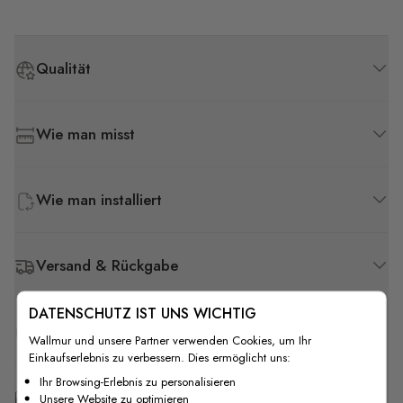
Qualität
Wie man misst
Wie man installiert
Versand & Rückgabe
DATENSCHUTZ IST UNS WICHTIG
F.A.Q
Wallmur und unsere Partner verwenden Cookies, um Ihr
Einkaufserlebnis zu verbessern. Dies ermöglicht uns:
Ihr Browsing-Erlebnis zu personalisieren
Kostenlose Anpassung
Unsere Website zu optimieren