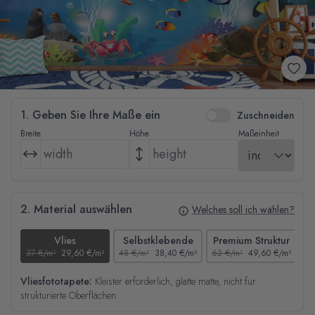
1. Geben Sie Ihre Maße ein
Zuschneiden
Breite
Höhe
Maßeinheit
2. Material auswählen
Welches soll ich wählen?
Vlies
Selbstklebende
Premium Struktur
37 €/m²
29,60 €/m²
48 €/m²
38,40 €/m²
62 €/m²
49,60 €/m²
44
Vliesfototapete:
Kleister erforderlich, glatte matte, nicht für
strukturierte Oberflächen