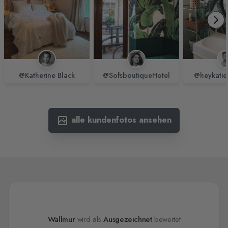
@Katherine Black
@SofsboutiqueHotel
@heykatie
alle kundenfotos ansehen
Wallmur
wird als
Ausgezeichnet
bewertet