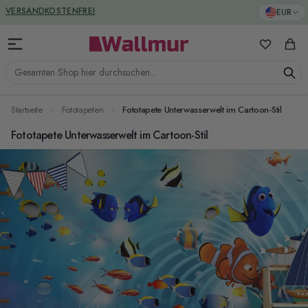
Zum Inhalt springen
GREENGUARD ZERTIFIZIERT
EUR
VERSANDKOSTENFREI
Meine Favo
Ware
Gesamten Shop hier durchsuchen...
Startseite
Fototapeten
Fototapete Unterwasserwelt im Cartoon-Stil
Fototapete Unterwasserwelt im Cartoon-Stil