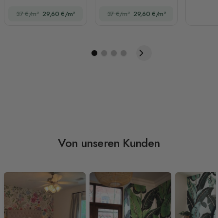
Unterwasserwelt mit U-
37 €/m²
29,60 €/m²
37 €/m²
29,60 €/m²
Boot
Von unseren Kunden