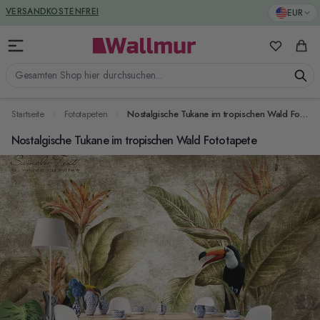
Zum Inhalt springen
GREENGUARD ZERTIFIZIERT
EUR
VERSANDKOSTENFREI
Meine Favo
Ware
Gesamten Shop hier durchsuchen...
Startseite
Fototapeten
Nostalgische Tukane im tropischen Wald Fototapete
Nostalgische Tukane im tropischen Wald Fototapete