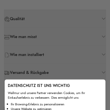
Qualität
Wie man misst
Wie man installiert
Versand & Rückgabe
DATENSCHUTZ IST UNS WICHTIG
F.A.Q
Wallmur und unsere Partner verwenden Cookies, um Ihr
Einkaufserlebnis zu verbessern. Dies ermöglicht uns:
Ihr Browsing-Erlebnis zu personalisieren
Kostenlose Anpassung
Unsere Website zu optimieren