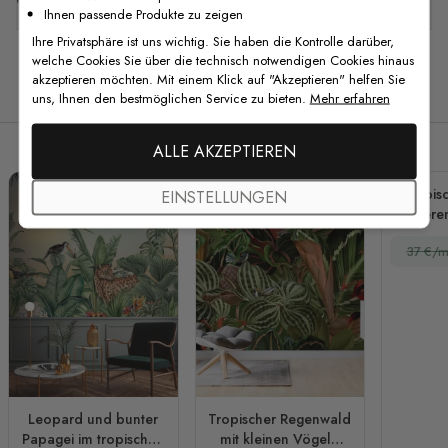
Ihnen passende Produkte zu zeigen
Ihre Privatsphäre ist uns wichtig. Sie haben die Kontrolle darüber,
welche Cookies Sie über die technisch notwendigen Cookies hinaus
akzeptieren möchten. Mit einem Klick auf "Akzeptieren" helfen Sie
Verwandte Produkte
uns, Ihnen den bestmöglichen Service zu bieten.
Mehr erfahren
ALLE AKZEPTIEREN
Tropisc
EINSTELLUNGEN
Beere
37 €/m
Leopard und bunter
Tropischer Regenwald
Papagei im tropischen
mit kleinen Vögeln