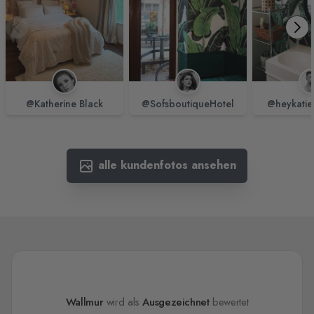
@Katherine Black
@SofsboutiqueHotel
@heykatie
alle kundenfotos ansehen
Wallmur
wird als
Ausgezeichnet
bewertet