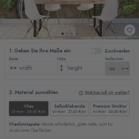
1. Geben Sie Ihre Maße ein
Zuschneiden
Breite
Höhe
Maßeinheit
2. Material auswählen
Welches soll ich wählen?
Vlies
Selbstklebende
Premium Struktur
37 €/m²
29,60 €/m²
47 €/m²
37,60 €/m²
61 €/m²
48,80 €/m²
44
Vliesfototapete:
Kleister erforderlich, glatte matte, nicht für
strukturierte Oberflächen