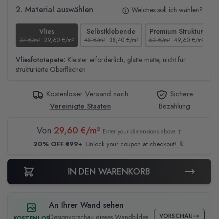
2. Material auswählen
Welches soll ich wählen?
Vlies
Selbstklebende
Premium Struktur
37 €/m²
29,60 €/m²
48 €/m²
38,40 €/m²
62 €/m²
49,60 €/m²
4
Vliesfototapete:
Kleister erforderlich, glatte matte, nicht für
strukturierte Oberflächen
Kostenloser Versand nach
Sichere
Vereinigte Staaten
Bezahlung
Von
29,60 €/m²
Enter your dimensions above ↑
20% OFF €99+
Unlock your coupon at checkout! 🔖
IN DEN WARENKORB
An Ihrer Wand sehen
VORSCHAU
Designvorschau dieses Wandbildes
KOSTENLOS