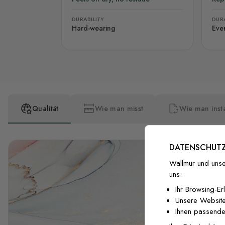
DURABILITY
DURA
Hard-wearing
Eve
Qualität
Wie man misst
Wie man insta
DATENSCHUTZ
Wallmur und unse
uns:
Ihr Browsing-Er
Unsere Website
Ihnen passende