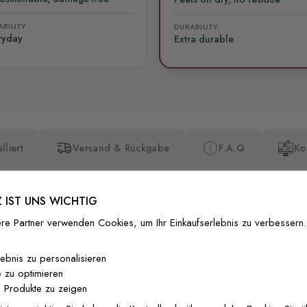
BILITY
DURABILITY
ryday
Extra durable
lliert
Versand & Rückgabe
F.A.Q
Ko
 IST UNS WICHTIG
re Partner verwenden Cookies, um Ihr Einkaufserlebnis zu verbessern.
Premium-Dr
lebnis zu personalisieren
 zu optimieren
Außergewöhnli
 Produkte zu zeigen
Gedruckt mit