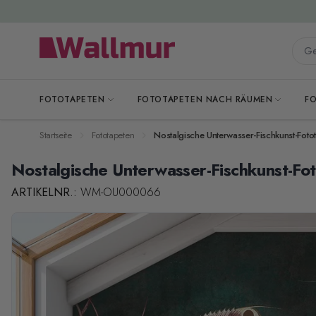
Zum Inhalt springen
Gesa
FOTOTAPETEN
FOTOTAPETEN NACH RÄUMEN
F
Startseite
Fototapeten
Nostalgische Unterwasser-Fischkunst-Foto
Nostalgische Unterwasser-Fischkunst-Fo
ARTIKELNR.:
WM-OU000066