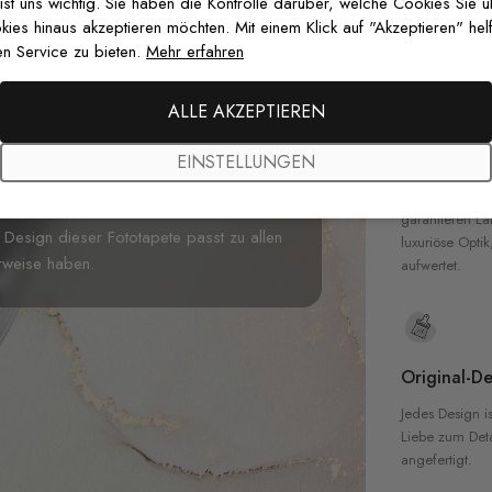
zertifizierten T
 ist uns wichtig. Sie haben die Kontrolle darüber, welche Cookies Sie 
Sicherheit in 
es hinaus akzeptieren möchten. Mit einem Klick auf "Akzeptieren" helf
n Service zu bieten.
Mehr erfahren
tapete für Ihr Zuhause! Mit unserer
werden die Wände zu etwas Magischem
ALLE AKZEPTIEREN
apete ist so faszinierend und zeigt
Hochwertig
che, die einfach bezaubernd aussehen.
EINSTELLUNGEN
Unsere Tapete
imension. Diese Unterwasser-Fototapete
hochwertigen M
adezimmer, Kinderzimmer oder
garantieren La
Design dieser Fototapete passt zu allen
luxuriöse Optik
erweise haben.
aufwertet.
Original-De
Jedes Design is
Liebe zum Detai
angefertigt.