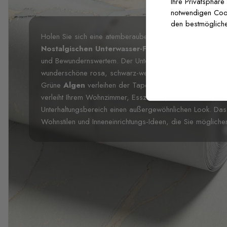
Ihre Privatsphäre
notwendigen Cooki
den bestmögliche
Holen Sie sich eine atemberaubende und fantastische Foto
Nostalgischen Unterwasser-Fischkunst-Fototapete
und Bewundernswertem. Der Unterwassereffekt dieser Fotot
wunderschöne rosa, schwarz-weiße, grüne und blaue Fis
Grüne
Algen
verleihen der Tapete zudem eine andere D
verleiht Ihrem Wohnzimmer, Esszimmer, Schlafzimmer, B
Unterhaltungsbereich einen außergewöhnlichen Look. Das 
Wohnstilen und Inneneinrichtungs-Ideen, die Sie möglich