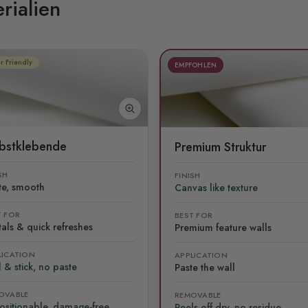
rialien
r Friendly
EMPFOHLEN
lbstklebende
Premium Struktur
SH
FINISH
te, smooth
Canvas like texture
T FOR
BEST FOR
als & quick refreshes
Premium feature walls
LICATION
APPLICATION
 & stick, no paste
Paste the wall
OVABLE
REMOVABLE
ositionable, damage-free
Peels off dry, no residue