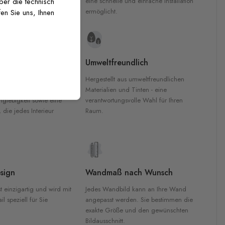
inten für garantierte
eine schnelle und einfache Installation
über die technisch
Innenräumen.
ermöglicht.
en Sie uns, Ihnen
e Materialien
Umweltfreundlich
n werden aus
Hergestellt aus umweltfreundlichen
aterialien gefertigt und
Materialien und Tinten - eine
nglebigkeit sowie eine
verantwortungsvolle Wahl für Ihren
, die jedes Interieur
Raum.
sign
Wandmaß nach Wunsch
t einzigartig und wird mit
Jedes Wandbild kann an Ihre Wand
l speziell für Sie
angepasst werden. Sie bestimmen die
exakte Größe und den gewünschten
Bildausschnitt.