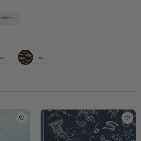
bweichen.
ser
Fisch