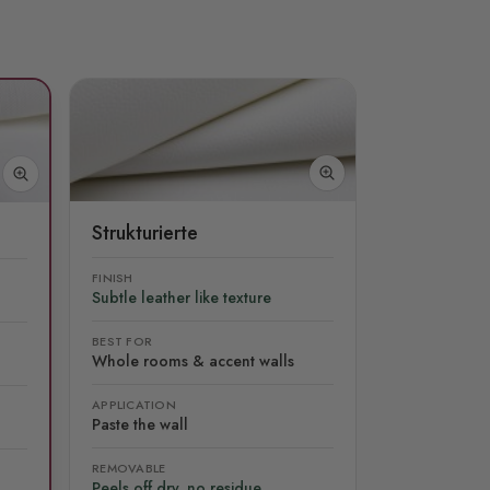
Strukturierte
FINISH
Subtle leather like texture
BEST FOR
Whole rooms & accent walls
APPLICATION
Paste the wall
REMOVABLE
Peels off dry, no residue