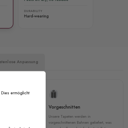
DURABILITY
Hard-wearing
stenlose Anpassung
 Dies ermöglicht
uckqualität
Vorgeschnitten
che Druckqualität.
Unsere Tapeten werden in
 GREENGUARD Gold-
vorgeschnittenen Bahnen geliefert, was