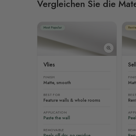
Vergleichen Sie die Mate
Most Popular
Rente
Vlies
Se
FINISH
FINI
Matte, smooth
Mat
BEST FOR
BES
Feature walls & whole rooms
Rent
APPLICATION
APP
Paste the wall
Peel
REMOVABLE
REM
Peels off dry, no residue
Rep