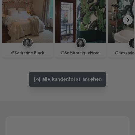
@Katherine Black
@SofsboutiqueHotel
@heykatie
alle kundenfotos ansehen