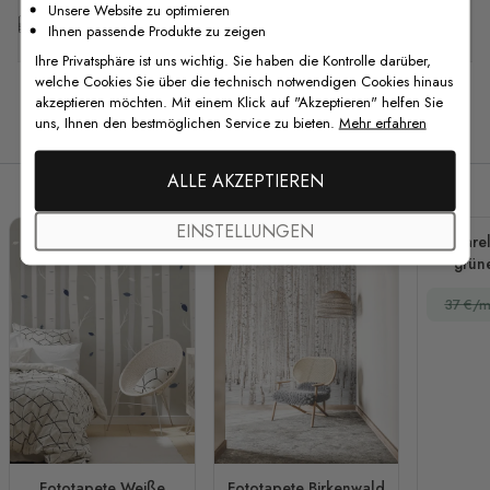
Unsere Website zu optimieren
Kostenlose Anpassung
Ihnen passende Produkte zu zeigen
Ihre Privatsphäre ist uns wichtig. Sie haben die Kontrolle darüber,
welche Cookies Sie über die technisch notwendigen Cookies hinaus
akzeptieren möchten. Mit einem Klick auf "Akzeptieren" helfen Sie
uns, Ihnen den bestmöglichen Service zu bieten.
Mehr erfahren
Verwandte Produkte
ALLE AKZEPTIEREN
EINSTELLUNGEN
Aquarell
grün
klei
37 €/m
Fo
Fototapete Weiße
Fototapete Birkenwald