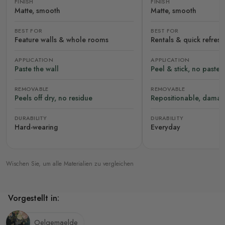
FINISH
FINISH
Matte, smooth
Matte, smooth
BEST FOR
BEST FOR
Feature walls & whole rooms
Rentals & quick refres
APPLICATION
APPLICATION
Paste the wall
Peel & stick, no paste
REMOVABLE
REMOVABLE
Peels off dry, no residue
Repositionable, damag
DURABILITY
DURABILITY
Hard-wearing
Everyday
Wischen Sie, um alle Materialien zu vergleichen
Vorgestellt in:
Oelgemaelde