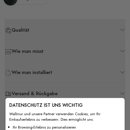
Qualität
Wie man misst
Wie man installiert
Versand & Rückgabe
DATENSCHUTZ IST UNS WICHTIG
Wallmur und unsere Partner verwenden Cookies, um Ihr
F.A.Q
Einkaufserlebnis zu verbessern. Dies ermöglicht uns:
Ihr Browsing-Erlebnis zu personalisieren