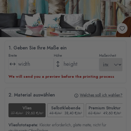
1. Geben Sie Ihre Maße ein
Breite
Höhe
Maßeinheit
We will send you a preview before the printing process
2. Material auswählen
Welches soll ich wählen?
Vlies
Selbstklebende
Premium Struktur
37 €/m²
29,60 €/m²
48 €/m²
38,40 €/m²
62 €/m²
49,60 €/m²
44
Vliesfototapete:
Kleister erforderlich, glatte matte, nicht für
strukturierte Oberflächen