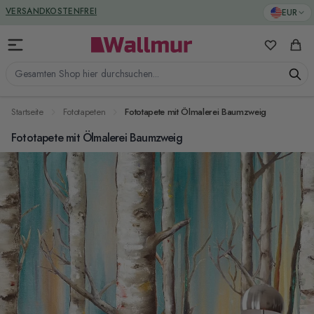
Zum Inhalt springen
GREENGUARD ZERTIFIZIERT
EUR
VERSANDKOSTENFREI
Meine Favo
Ware
Gesamten Shop hier durchsuchen...
Startseite
Fototapeten
Fototapete mit Ölmalerei Baumzweig
Fototapete mit Ölmalerei Baumzweig