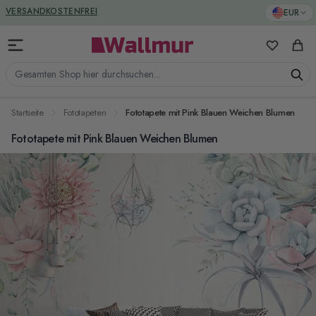
Zum Inhalt springen
GREENGUARD ZERTIFIZIERT
EUR
VERSANDKOSTENFREI
Meine Favo
Ware
Gesamten Shop hier durchsuchen...
Startseite
Fototapeten
Fototapete mit Pink Blauen Weichen Blumen
Fototapete mit Pink Blauen Weichen Blumen