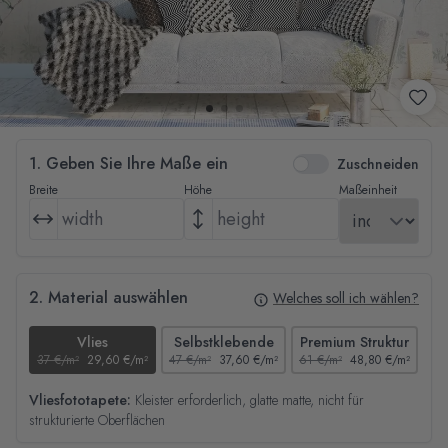
1. Geben Sie Ihre Maße ein
Zuschneiden
Breite
Höhe
Maßeinheit
2. Material auswählen
Welches soll ich wählen?
Vlies
Selbstklebende
Premium Struktur
37 €/m²
29,60 €/m²
47 €/m²
37,60 €/m²
61 €/m²
48,80 €/m²
44
Vliesfototapete:
Kleister erforderlich, glatte matte, nicht für
strukturierte Oberflächen