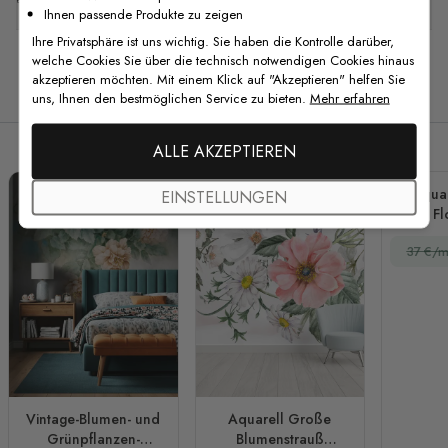
Ihnen passende Produkte zu zeigen
Ihre Privatsphäre ist uns wichtig. Sie haben die Kontrolle darüber,
welche Cookies Sie über die technisch notwendigen Cookies hinaus
akzeptieren möchten. Mit einem Klick auf "Akzeptieren" helfen Sie
Verwandte Produkte
uns, Ihnen den bestmöglichen Service zu bieten.
Mehr erfahren
ALLE AKZEPTIEREN
Aquar
EINSTELLUNGEN
Fl
Botanis
37 €/m
Fo
Vintage-Blumen- und
Aquarell Große
Grünpflanzen-
Blumenstrauß