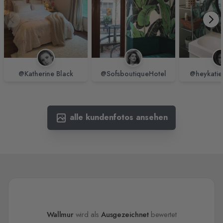
@Katherine Black
@SofsboutiqueHotel
@heykatie
alle kundenfotos ansehen
Wallmur
wird als
Ausgezeichnet
bewertet