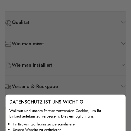
Qualität
Wie man misst
Wie man installiert
Versand & Rückgabe
DATENSCHUTZ IST UNS WICHTIG
F.A.Q
Wallmur und unsere Partner verwenden Cookies, um Ihr
Einkaufserlebnis zu verbessern. Dies ermöglicht uns:
Ihr Browsing-Erlebnis zu personalisieren
Kostenlose Anpassung
Unsere Website zu optimieren