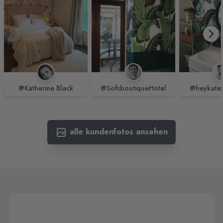
@Katherine Black
@SofsboutiqueHotel
@heykatie
alle kundenfotos ansehen