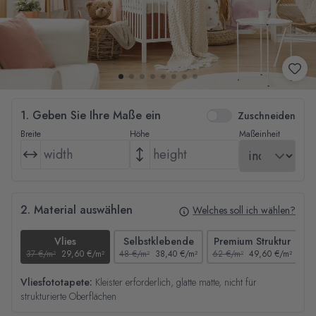
1. Geben Sie Ihre Maße ein
Zuschneiden
Breite
Höhe
Maßeinheit
2. Material auswählen
Welches soll ich wählen?
Vlies
Selbstklebende
Premium Struktur
37 €/m²
29,60 €/m²
48 €/m²
38,40 €/m²
62 €/m²
49,60 €/m²
44
Vliesfototapete:
Kleister erforderlich, glatte matte, nicht für
strukturierte Oberflächen