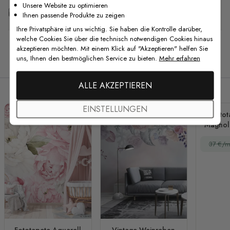
Unsere Website zu optimieren
Kostenlose Anpassung
Ihnen passende Produkte zu zeigen
Ihre Privatsphäre ist uns wichtig. Sie haben die Kontrolle darüber,
welche Cookies Sie über die technisch notwendigen Cookies hinaus
akzeptieren möchten. Mit einem Klick auf "Akzeptieren" helfen Sie
uns, Ihnen den bestmöglichen Service zu bieten.
Mehr erfahren
Verwandte Produkte
ALLE AKZEPTIEREN
EINSTELLUNGEN
Fotot
Magnol
37 €/m
Fototapete Aquarell
Vintage Weinreben