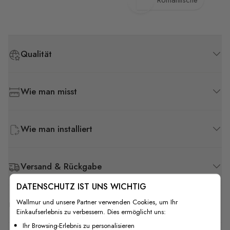
Romantische
Qualität
Wie man misst
Wie man installiert
Versand & Rückgabe
DATENSCHUTZ IST UNS WICHTIG
Wallmur und unsere Partner verwenden Cookies, um Ihr
F.A.Q
Einkaufserlebnis zu verbessern. Dies ermöglicht uns:
Ihr Browsing-Erlebnis zu personalisieren