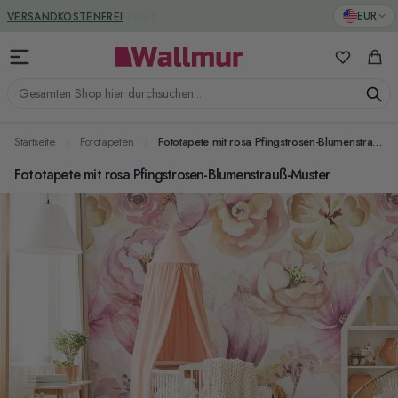
Zum Inhalt springen
GREENGUARD ZERTIFIZIERT
EUR
Meine Favo
Ware
Gesamten Shop hier durchsuchen...
Startseite
Fototapeten
Fototapete mit rosa Pfingstrosen-Blumenstrauß-Muster
Fototapete mit rosa Pfingstrosen-Blumenstrauß-Muster