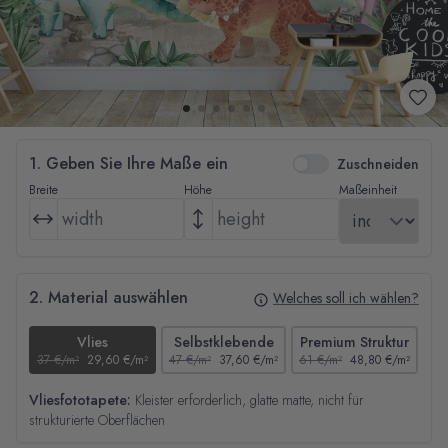
1. Geben Sie Ihre Maße ein
Zuschneiden
Breite
Höhe
Maßeinheit
2. Material auswählen
Welches soll ich wählen?
Vlies
Selbstklebende
Premium Struktur
37 €/m²
29,60 €/m²
47 €/m²
37,60 €/m²
61 €/m²
48,80 €/m²
44
Vliesfototapete:
Kleister erforderlich, glatte matte, nicht für
strukturierte Oberflächen