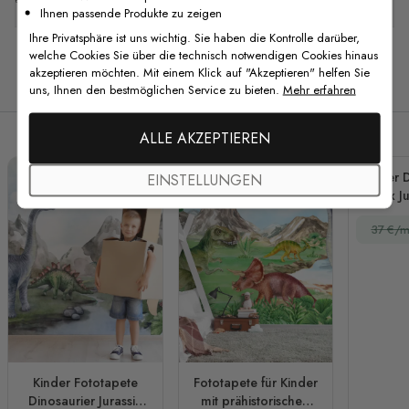
Ihnen passende Produkte zu zeigen
Ihre Privatsphäre ist uns wichtig. Sie haben die Kontrolle darüber,
welche Cookies Sie über die technisch notwendigen Cookies hinaus
akzeptieren möchten. Mit einem Klick auf "Akzeptieren" helfen Sie
Verwandte Produkte
uns, Ihnen den bestmöglichen Service zu bieten.
Mehr erfahren
ALLE AKZEPTIEREN
Kinder D
EINSTELLUNGEN
Trex J
Fo
37 €/m
Kinder Fototapete
Fototapete für Kinder
Dinosaurier Jurassic
mit prähistorischen