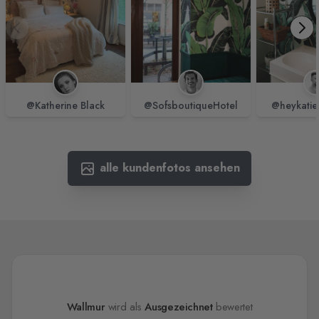
@Katherine Black
@SofsboutiqueHotel
@heykatie
alle kundenfotos ansehen
Wallmur
wird als
Ausgezeichnet
bewertet