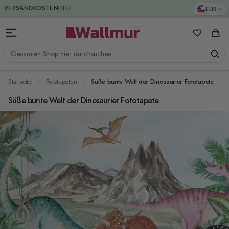
Zum Inhalt springen
GREENGUARD ZERTIFIZIERT
EUR
VERSANDKOSTENFREI
Meine Favo
Ware
Gesamten Shop hier durchsuchen...
Startseite
Fototapeten
Süße bunte Welt der Dinosaurier Fototapete
Süße bunte Welt der Dinosaurier Fototapete