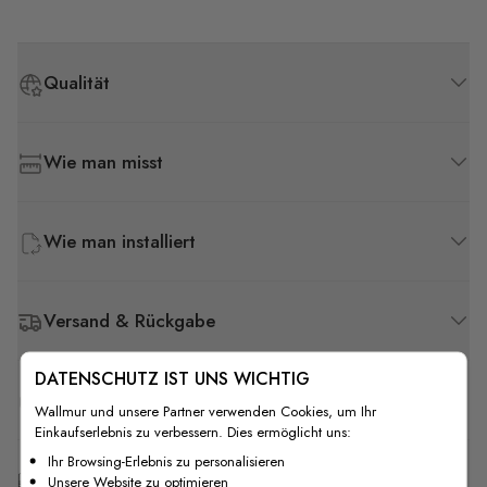
Qualität
Wie man misst
Wie man installiert
Versand & Rückgabe
DATENSCHUTZ IST UNS WICHTIG
F.A.Q
Wallmur und unsere Partner verwenden Cookies, um Ihr
Einkaufserlebnis zu verbessern. Dies ermöglicht uns:
Ihr Browsing-Erlebnis zu personalisieren
Kostenlose Anpassung
Unsere Website zu optimieren