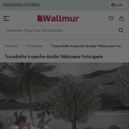
Zum Inhalt springen
GREENGUARD ZERTIFIZIERT
EUR
VERSANDKOSTENFREI
Meine Favo
Ware
Gesamten Shop hier durchsuchen...
Startseite
Fototapeten
Traumhafte tropische dunkle Waldszene Fototapete
Traumhafte tropische dunkle Waldszene Fototapete