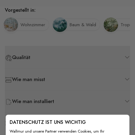
Vorgestellt in:
Wohnzimmer
Baum & Wald
Tropis
Qualität
Wie man misst
Wie man installiert
DATENSCHUTZ IST UNS WICHTIG
Versand & Rückgabe
Wallmur und unsere Partner verwenden Cookies, um Ihr