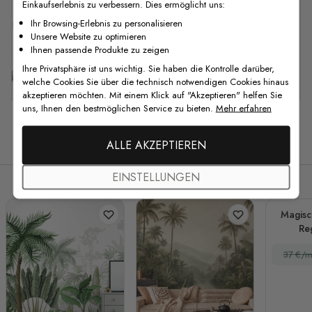
Einkaufserlebnis zu verbessern. Dies ermöglicht uns:
F.A.Q
Ihr Browsing-Erlebnis zu personalisieren
Unsere Website zu optimieren
Ihnen passende Produkte zu zeigen
Ihre Privatsphäre ist uns wichtig. Sie haben die Kontrolle darüber,
Kostenlose Anpassung
welche Cookies Sie über die technisch notwendigen Cookies hinaus
akzeptieren möchten. Mit einem Klick auf "Akzeptieren" helfen Sie
uns, Ihnen den bestmöglichen Service zu bieten.
Mehr erfahren
Verwandte Produkte
ALLE AKZEPTIEREN
EINSTELLUNGEN
Magisc
Re
Fo
37 €/m