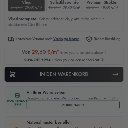
Vlies
Selbstklebende
Premium Struktur
37 €/m²
29,60 €/m²
48 €/m²
38,40 €/m²
62 €/m²
49,60 €/m²
44
Vliesfototapete:
Kleister erforderlich, glatte matte, nicht für
strukturierte Oberflächen
Kostenloser Versand nach
Vereinigte Staaten
Sichere Bezahlung
Von
29,60 €/m²
Enter your dimensions above ↑
20% OFF €99+
Unlock your coupon at checkout! 🔖
IN DEN WARENKORB
An Ihrer Wand sehen
Designvorschau dieses Wandbildes in Ihrem Raum — in 24h.
KOSTENLOS
24H
VORSCHAU
Materialmuster bestellen