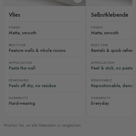
Vlies
Selbstklebende
FINISH
FINISH
Matte, smooth
Matte, smooth
BEST FOR
BEST FOR
Feature walls & whole rooms
Rentals & quick refres
APPLICATION
APPLICATION
Paste the wall
Peel & stick, no paste
REMOVABLE
REMOVABLE
Peels off dry, no residue
Repositionable, damag
DURABILITY
DURABILITY
Hard-wearing
Everyday
Wischen Sie, um alle Materialien zu vergleichen