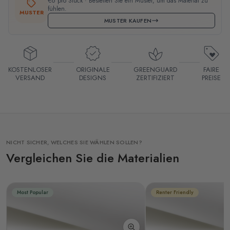
€6 pro Stück · Bestellen Sie ein Muster, um das Material zu
fühlen.
MUSTER
MUSTER KAUFEN
KOSTENLOSER
ORIGINALE
GREENGUARD
FAIRE
VERSAND
DESIGNS
ZERTIFIZIERT
PREISE
NICHT SICHER, WELCHES SIE WÄHLEN SOLLEN?
Vergleichen Sie die Materialien
Most Popular
Renter Friendly