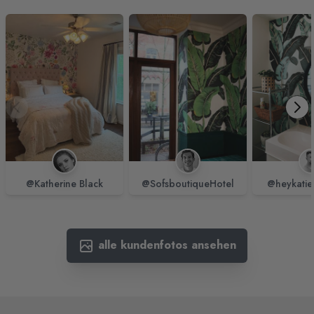
@Katherine Black
@SofsboutiqueHotel
@heykatie
alle kundenfotos ansehen