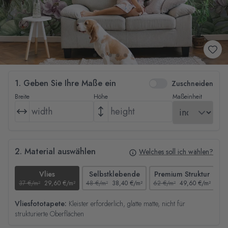
1. Geben Sie Ihre Maße ein
Zuschneiden
Breite
Höhe
Maßeinheit
2. Material auswählen
Welches soll ich wählen?
Vlies
Selbstklebende
Premium Struktur
37 €/m²
29,60 €/m²
48 €/m²
38,40 €/m²
62 €/m²
49,60 €/m²
44
Vliesfototapete:
Kleister erforderlich, glatte matte, nicht für
strukturierte Oberflächen