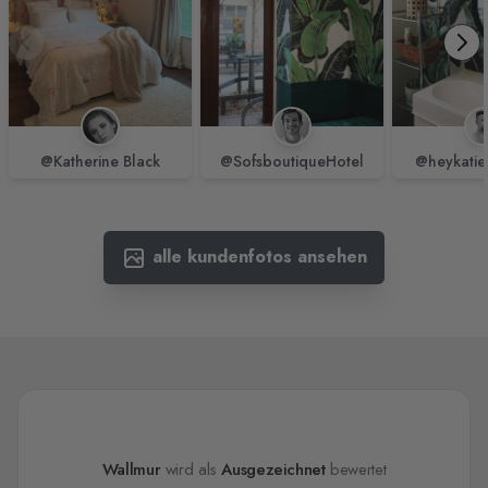
@Katherine Black
@SofsboutiqueHotel
@heykatie
alle kundenfotos ansehen
Wallmur
wird als
Ausgezeichnet
bewertet