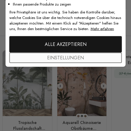
Ihnen passende Produkte zu zeigen
Ihre Privatsphäre ist uns wichtig. Sie haben die Kontrolle darüber,
welche Cookies Sie über die technisch notwendigen Cookies hinaus
akzeptieren möchten. Mit einem Klick auf "Akzeptieren" helfen Sie
Verwandte Produkte
uns, Ihnen den bestmöglichen Service zu bieten.
Mehr erfahren
ALLE AKZEPTIEREN
Bunt
EINSTELLUNGEN
E
Kaktu
37 €/m
Klei
Fo
Stil 1
Stil 2
Stil 3
Tropische
Aquarell Chinoiserie
Flusslandschaft
Obstbäume