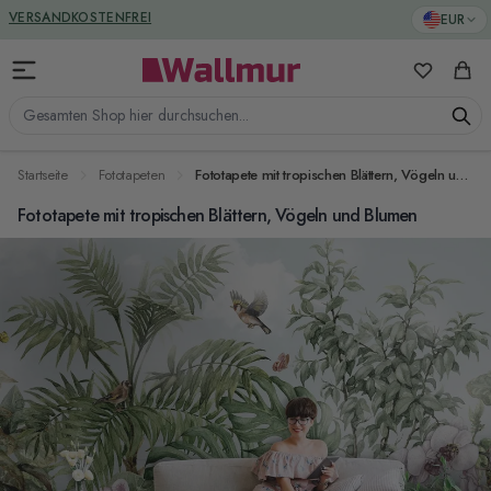
Zum Inhalt springen
GREENGUARD ZERTIFIZIERT
EUR
VERSANDKOSTENFREI
Meine Favo
Ware
Gesamten Shop hier durchsuchen...
Startseite
Fototapeten
Fototapete mit tropischen Blättern, Vögeln und Blumen
Fototapete mit tropischen Blättern, Vögeln und Blumen