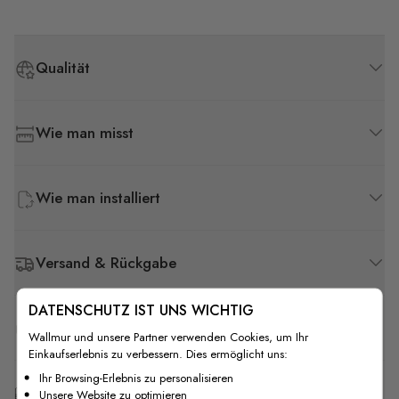
Qualität
Wie man misst
Wie man installiert
Versand & Rückgabe
DATENSCHUTZ IST UNS WICHTIG
F.A.Q
Wallmur und unsere Partner verwenden Cookies, um Ihr
Einkaufserlebnis zu verbessern. Dies ermöglicht uns:
Ihr Browsing-Erlebnis zu personalisieren
Kostenlose Anpassung
Unsere Website zu optimieren