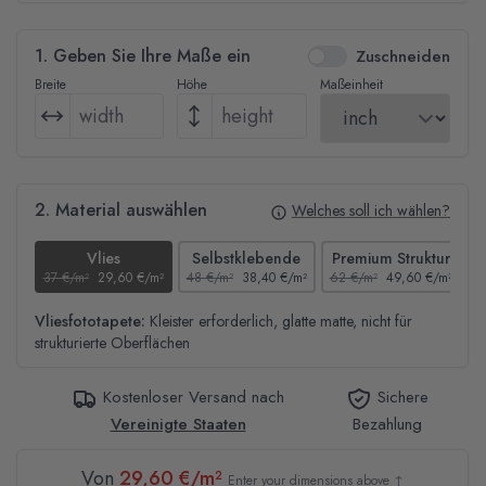
1. Geben Sie Ihre Maße ein
Zuschneiden
Breite
Höhe
Maßeinheit
2. Material auswählen
Welches soll ich wählen?
Vlies
Selbstklebende
Premium Struktur
37 €/m²
29,60 €/m²
48 €/m²
38,40 €/m²
62 €/m²
49,60 €/m²
4
Vliesfototapete:
Kleister erforderlich, glatte matte, nicht für
strukturierte Oberflächen
Kostenloser Versand nach
Sichere
Vereinigte Staaten
Bezahlung
Von
29,60 €/m²
Enter your dimensions above ↑