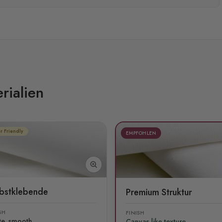
rialien
r Friendly
EMPFOHLEN
lbstklebende
Premium Struktur
SH
FINISH
te, smooth
Canvas like texture