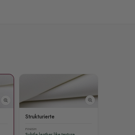
Strukturierte
FINISH
Subtle leather like texture