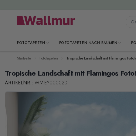
Zum Inhalt springen
Gesa
FOTOTAPETEN
FOTOTAPETEN NACH RÄUMEN
F
Startseite
Fototapeten
Tropische Landschaft mit Flamingos Fotot
Tropische Landschaft mit Flamingos Foto
ARTIKELNR.:
WM-EY000020