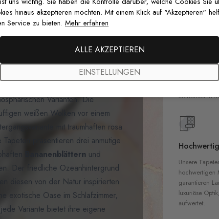
 ist uns wichtig. Sie haben die Kontrolle darüber, welche Cookies Sie 
es hinaus akzeptieren möchten. Mit einem Klick auf "Akzeptieren" helf
n Service zu bieten.
Mehr erfahren
Premium-Dr
ALLE AKZEPTIEREN
Außergewöhnli
EINSTELLUNGEN
Gedruckt mit
e Tropische Landschaft mit
zertifizierten T
Sicherheit in 
mosphärischen Varianten. Die
 fluffigen weißen Wolken vor einem
tergangsvariante mit traumhaften rosa
 Tapeten präsentieren drei anmutige
Hochwertig
ebhaften
Bananenblättern
und
Unsere Tapete
en. Der friedliche Ozeanhintergrund
hochwertigen M
n diesen von der Natur inspirierten
garantieren La
luxuriöse Optik
ine exotische Oase im Schlafzimmer,
aufwertet.
de Variante bietet ihre eigene