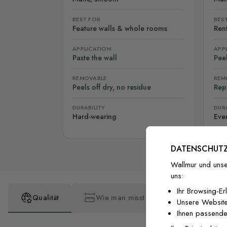
BEST FOR
BES
Feature walls & whole rooms
Rent
APPLICATION
APP
Paste the wall
Peel
REMOVABLE
REM
Peels off dry, no residue
Rep
DURABILITY
DURA
Hard-wearing
Eve
DATENSCHUTZ
Wallmur und unse
uns:
Ihr Browsing-Er
Qualität
Wie man misst
Wie man insta
Unsere Website
Ihnen passende