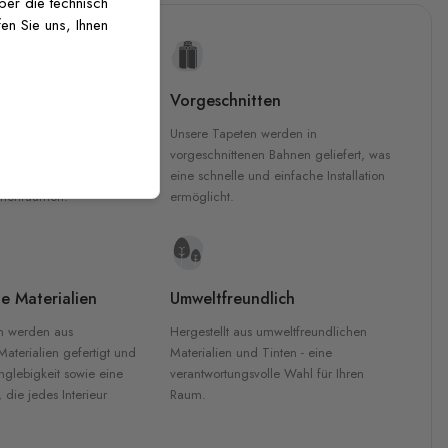
über die technisch
en Sie uns, Ihnen
uckqualität
Vorgeschnitten
che Druckqualität.
Unsere Tapeten werden in
 GREENGUARD Gold-
vorgeschnittenen Bahnen geliefert, was
inten für garantierte
eine schnelle und einfache Installation
Innenräumen.
ermöglicht.
e Materialien
Umweltfreundlich
n werden aus
Hergestellt aus umweltfreundlichen
aterialien gefertigt und
Materialien und Tinten - eine
nglebigkeit sowie eine
verantwortungsvolle Wahl für Ihren
, die jedes Interieur
Raum.