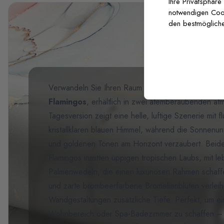
Ihre Privatsphäre
notwendigen Cooki
den bestmögliche
Verwandeln Sie Ihren Raum mit unserer
Fototapet
Flamingos
, erhältlich in zwei atemberaubenden at
Tagesversion zeigt eine helle, luftige Szenerie mit
kristallklaren blauen Himmel, während die Sonnenun
und goldenen Tönen am Horizont verzaubert. Beide
Flamingos inmitten üppigen tropischen Laubs, mit l
Palmenwedeln, die einen luxuriösen Rahmen schaff
und zarte brombeerfarbene Bromelienblüten verleihe
Wandgestaltungen zusätzliche Tiefe. Perfekt, um e
Wohnbereich oder Spa-Badezimmer zu schaffen – je