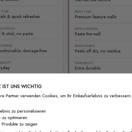
T FOR
BEST FOR
als & quick refreshes
Premium feature walls
LICATION
APPLICATION
 & stick, no paste
Paste the wall
OVABLE
REMOVABLE
ositionable, damage-free
Peels off dry, no residue
BILITY
DURABILITY
ryday
Extra durable
 IST UNS WICHTIG
re Partner verwenden Cookies, um Ihr Einkaufserlebnis zu verbessern.
lebnis zu personalisieren
lliert
Versand & Rückgabe
F.A.Q
Ko
 zu optimieren
 Produkte zu zeigen