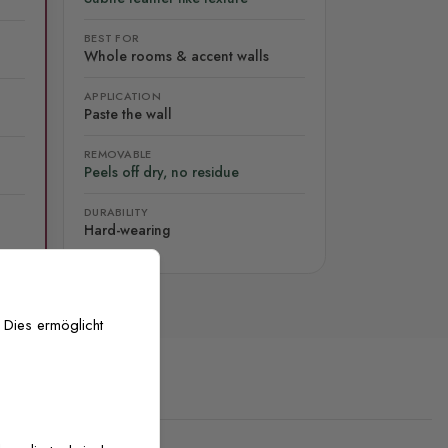
BEST FOR
Whole rooms & accent walls
APPLICATION
Paste the wall
REMOVABLE
Peels off dry, no residue
DURABILITY
Hard-wearing
 Dies ermöglicht
stenlose Anpassung