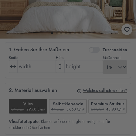
1. Geben Sie Ihre Maße ein
Zuschneiden
Breite
Höhe
Maßeinheit
2. Material auswählen
Welches soll ich wählen?
Vlies
Selbstklebende
Premium Struktur
37 €/m²
29,60 €/m²
47 €/m²
37,60 €/m²
61 €/m²
48,80 €/m²
44
Vliesfototapete:
Kleister erforderlich, glatte matte, nicht für
strukturierte Oberflächen