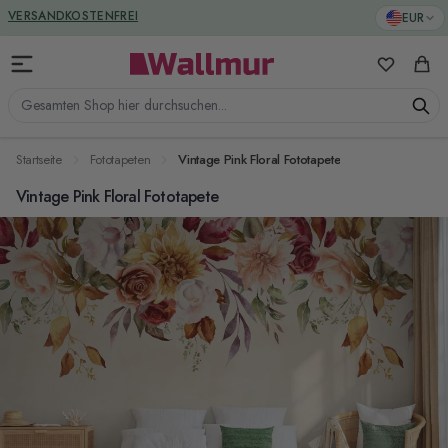
Zum Inhalt springen
GREENGUARD ZERTIFIZIERT
EUR
VERSANDKOSTENFREI
Meine Favo
Ware
Gesamten Shop hier durchsuchen...
Startseite
Fototapeten
Vintage Pink Floral Fototapete
Vintage Pink Floral Fototapete