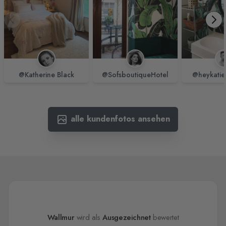
@Katherine Black
@SofsboutiqueHotel
@heykatie
alle kundenfotos ansehen
Wallmur
wird als
Ausgezeichnet
bewertet