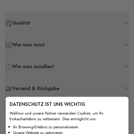
Qualität
Wie man misst
Wie man installiert
Versand & Rückgabe
DATENSCHUTZ IST UNS WICHTIG
F.A.Q
Wallmur und unsere Partner verwenden Cookies, um Ihr
Einkaufserlebnis zu verbessern. Dies ermöglicht uns:
Ihr Browsing-Erlebnis zu personalisieren
Kostenlose Anpassung
Unsere Website zu optimieren