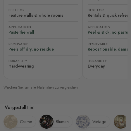
BEST FOR
BEST FOR
Feature walls & whole rooms
Rentals & quick refres
APPLICATION
APPLICATION
Paste the wall
Peel & stick, no paste
REMOVABLE
REMOVABLE
Peels off dry, no residue
Repositionable, damag
DURABILITY
DURABILITY
Hard-wearing
Everyday
Wischen Sie, um alle Materialien zu vergleichen
Vorgestellt in:
Creme
Blumen
Vintage