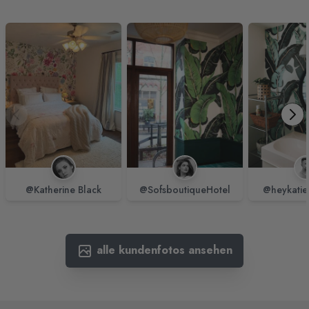
@Katherine Black
@SofsboutiqueHotel
@heykatie
alle kundenfotos ansehen