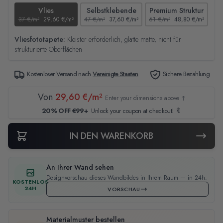
Vlies
Selbstklebende
Premium Struktur
37 €/m²
29,60 €/m²
47 €/m²
37,60 €/m²
61 €/m²
48,80 €/m²
44
Vliesfototapete:
Kleister erforderlich, glatte matte, nicht für
strukturierte Oberflächen
Kostenloser Versand nach
Vereinigte Staaten
Sichere Bezahlung
Von
29,60 €/m²
Enter your dimensions above ↑
20% OFF €99+
Unlock your coupon at checkout! 🔖
IN DEN WARENKORB
An Ihrer Wand sehen
Designvorschau dieses Wandbildes in Ihrem Raum — in 24h.
KOSTENLOS
24H
VORSCHAU
Materialmuster bestellen