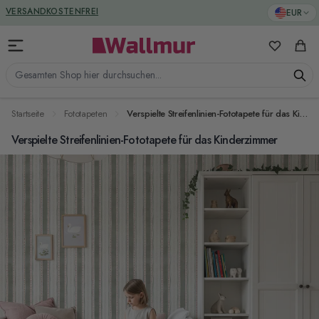
Zum Inhalt springen
GREENGUARD ZERTIFIZIERT
EUR
VERSANDKOSTENFREI
Meine Favo
Ware
Gesamten Shop hier durchsuchen...
Startseite
Fototapeten
Verspielte Streifenlinien-Fototapete für das Kinderzimmer
Verspielte Streifenlinien-Fototapete für das Kinderzimmer