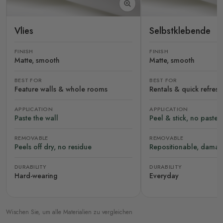
Vlies
Selbstklebende
FINISH
FINISH
Matte, smooth
Matte, smooth
BEST FOR
BEST FOR
Feature walls & whole rooms
Rentals & quick refres
APPLICATION
APPLICATION
Paste the wall
Peel & stick, no paste
REMOVABLE
REMOVABLE
Peels off dry, no residue
Repositionable, damag
DURABILITY
DURABILITY
Hard-wearing
Everyday
Wischen Sie, um alle Materialien zu vergleichen