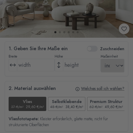
1. Geben Sie Ihre Maße ein
Zuschneiden
Breite
Höhe
Maßeinheit
2. Material auswählen
Welches soll ich wählen?
Vlies
Selbstklebende
Premium Struktur
37 €/m²
29,60 €/m²
48 €/m²
38,40 €/m²
62 €/m²
49,60 €/m²
44
Vliesfototapete:
Kleister erforderlich, glatte matte, nicht für
strukturierte Oberflächen