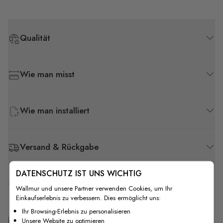
Qualität
Wie man misst
Wie man installiert
Versand & Rückgabe
DATENSCHUTZ IST UNS WICHTIG
F.A.Q
Wallmur und unsere Partner verwenden Cookies, um Ihr
Einkaufserlebnis zu verbessern. Dies ermöglicht uns:
Ihr Browsing-Erlebnis zu personalisieren
Kostenlose Anpassung
Unsere Website zu optimieren