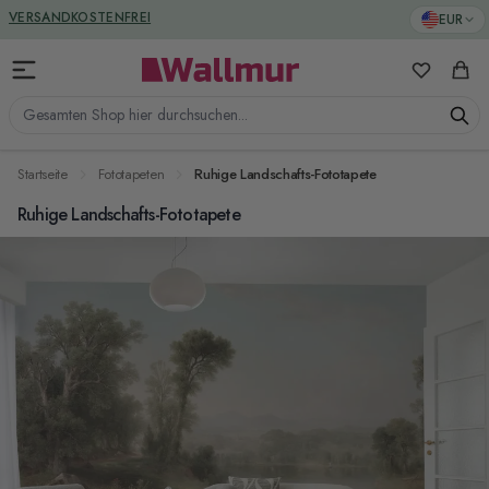
Zum Inhalt springen
GREENGUARD ZERTIFIZIERT
EUR
VERSANDKOSTENFREI
Meine Favo
Ware
Gesamten Shop hier durchsuchen...
Startseite
Fototapeten
Ruhige Landschafts-Fototapete
Ruhige Landschafts-Fototapete