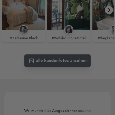
@Katherine Black
@SofsboutiqueHotel
@heykatie
alle kundenfotos ansehen
Wallmur
wird als
Ausgezeichnet
bewertet