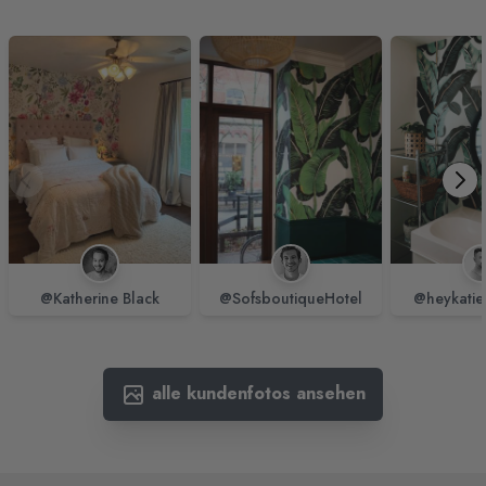
@Katherine Black
@SofsboutiqueHotel
@heykatie
alle kundenfotos ansehen