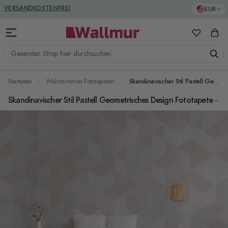
Zum Inhalt springen
GREENGUARD ZERTIFIZIERT
EUR
VERSANDKOSTENFREI
Meine Favo
Ware
Gesamten Shop hier durchsuchen...
Startseite
Wohnzimmer Fototapeten
Skandinavischer Stil Pastell Geometrisches Design Fototapete - STIL 2
Skandinavischer Stil Pastell Geometrisches Design Fototapete - ST