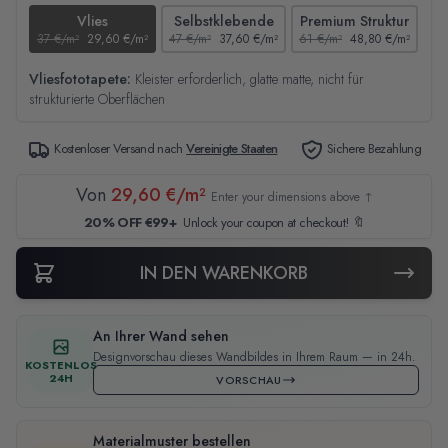
Vlies
Selbstklebende
Premium Struktur
37 €/m²
29,60 €/m²
47 €/m²
37,60 €/m²
61 €/m²
48,80 €/m²
44
Vliesfototapete:
Kleister erforderlich, glatte matte, nicht für
strukturierte Oberflächen
Kostenloser Versand nach
Vereinigte Staaten
Sichere Bezahlung
Von
29,60 €/m²
Enter your dimensions above ↑
20% OFF €99+
Unlock your coupon at checkout! 🔖
IN DEN WARENKORB
An Ihrer Wand sehen
Designvorschau dieses Wandbildes in Ihrem Raum — in 24h.
KOSTENLOS
24H
VORSCHAU
Materialmuster bestellen