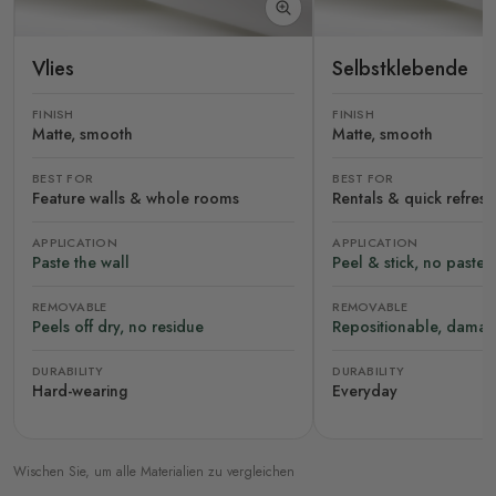
Vlies
Selbstklebende
FINISH
FINISH
Matte, smooth
Matte, smooth
BEST FOR
BEST FOR
Feature walls & whole rooms
Rentals & quick refres
APPLICATION
APPLICATION
Paste the wall
Peel & stick, no paste
REMOVABLE
REMOVABLE
Peels off dry, no residue
Repositionable, damag
DURABILITY
DURABILITY
Hard-wearing
Everyday
Wischen Sie, um alle Materialien zu vergleichen