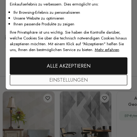
Einkaufserlebnis zu verbessern. Dies ermöglicht uns:
Ihr Browsing-Erlebnis zu personalisieren
F.A.Q
Unsere Website zu optimieren
Ihnen passende Produkte zu zeigen
Ihre Privatsphäre ist uns wichtig. Sie haben die Kontrolle darüber,
Kostenlose Anpassung
welche Cookies Sie über die technisch notwendigen Cookies hinaus
akzeptieren möchten. Mit einem Klick auf "Akzeptieren" helfen Sie
uns, Ihnen den bestmöglichen Service zu bieten.
Mehr erfahren
Verwandte Produkte
ALLE AKZEPTIEREN
EINSTELLUNGEN
A
Geo
Drei
37 €/m
Fo