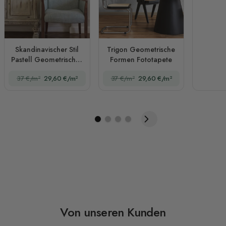
Skandinavischer Stil
Trigon Geometrische
Pastell Geometrisches
Formen Fototapete
Design Fototapete -
37 €/m²
29,60 €/m²
37 €/m²
29,60 €/m²
STIL 3
Von unseren Kunden