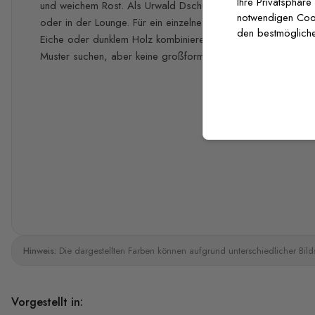
Ihre Privatsphäre
und weichem Rost. Als Urwald Dschungel Tapete passt sie ü
notwendigen Cooki
oder in der Lounge. Für ein einzelnes Dschungel Motiv lässt s
den bestmögliche
Eiche oder dunklem Holz kombinieren. Eine gute Wahl, wenn 
Muster suchen, aber keine großformatige Fotowand möchten
Hinweis:
Die dargestellten Farben können aufgrund unterschiedlicher Bild
Vorgestellt in: