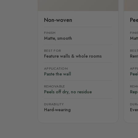
Non-woven
Pee
FINISH
FINI
Matte, smooth
Mat
BEST FOR
BES
Feature walls & whole rooms
Rent
APPLICATION
APP
Paste the wall
Peel
REMOVABLE
REM
Peels off dry, no residue
Rep
DURABILITY
DURA
Hard-wearing
Eve