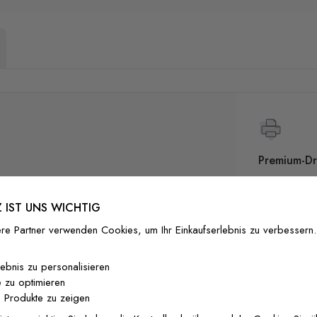
Premium-Dr
Außergewöhnli
Gedruckt mit
 IST UNS WICHTIG
zertifizierten T
Sicherheit in 
re Partner verwenden Cookies, um Ihr Einkaufserlebnis zu verbessern.
lebnis zu personalisieren
 Muster aus Hibiskus, Orchideen, Lilien,
 zu optimieren
Petrolblau Grund wirkt satt, dazu kommen
 Produkte zu zeigen
Hochwertig
n in warmem Creme, Sand, Ocker, Terrakotta