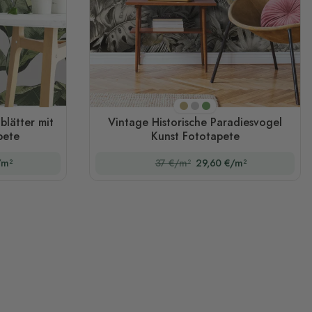
Sepia
Monochrom
Original
lätter mit
Vintage Historische Paradiesvogel
pete
Kunst Fototapete
/m²
37 €/m²
29,60 €/m²