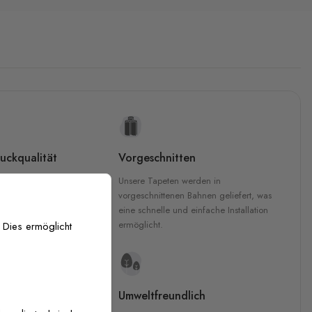
uckqualität
Vorgeschnitten
che Druckqualität.
Unsere Tapeten werden in
 GREENGUARD Gold-
vorgeschnittenen Bahnen geliefert, was
inten für garantierte
eine schnelle und einfache Installation
Innenräumen.
ermöglicht.
 Dies ermöglicht
e Materialien
Umweltfreundlich