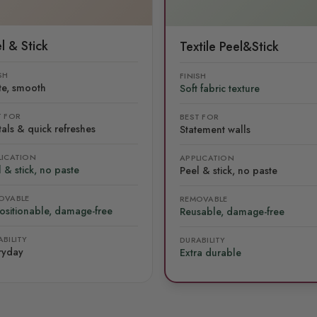
l & Stick
Textile Peel&Stick
SH
FINISH
te, smooth
Soft fabric texture
T FOR
BEST FOR
als & quick refreshes
Statement walls
LICATION
APPLICATION
 & stick, no paste
Peel & stick, no paste
OVABLE
REMOVABLE
ositionable, damage-free
Reusable, damage-free
BILITY
DURABILITY
ryday
Extra durable