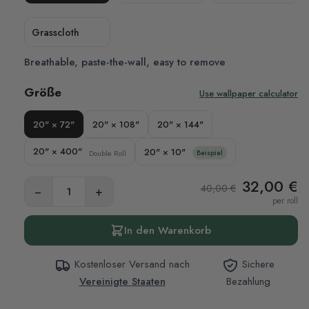
Grasscloth
Breathable, paste-the-wall, easy to remove
Größe
Use wallpaper calculator
20" × 72"
20" × 108"
20" × 144"
20" × 400"
20" × 10"
Double Roll
Beispiel
32,00 €
40,00 €
−
+
per roll
In den Warenkorb
Kostenloser Versand nach
Sichere
Vereinigte Staaten
Bezahlung