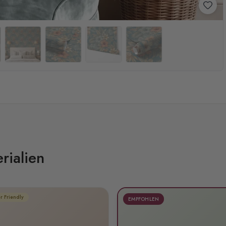
rialien
r Friendly
EMPFOHLEN