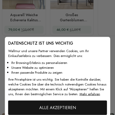
Aquarell Weiche
Großes
Echeveria Kaktus
Gartenblumen
Blumen Wandtattoo
Wandtattoo
Sonderpreis
Regulärer Preis
Sonderpreis
Regulärer Preis
79,00 €
105,00 €
46,00 €
61,00 €
DATENSCHUTZ IST UNS WICHTIG
Wallmur und unsere Partner verwenden Cookies, um Ihr
Einkaufserlebnis zu verbessern. Dies ermöglicht uns:
Ihr Browsing-Erlebnis zu personalisieren
Unsere Website zu optimieren
Ihnen passende Produkte zu zeigen
Ihre Privatsphäre ist uns wichtig. Sie haben die Kontrolle darüber,
welche Cookies Sie über die technisch notwendigen Cookies hinaus
akzeptieren möchten. Mit einem Klick auf "Akzeptieren" helfen Sie
uns, Ihnen den bestmöglichen Service zu bieten.
Mehr erfahren
Von unseren Kunden
ALLE AKZEPTIEREN