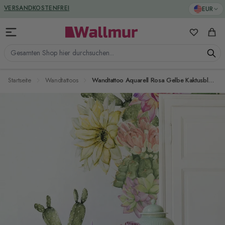
Zum Inhalt springen
GREENGUARD ZERTIFIZIERT
EUR
VERSANDKOSTENFREI
Meine Favo
Ware
Gesamten Shop hier durchsuchen...
Startseite
Wandtattoos
Wandtattoo Aquarell Rosa Gelbe Kaktusblumen