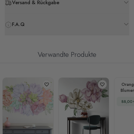
Versand & Rückgabe
F.A.Q
Verwandte Produkte
Orange
Blumen
Sonder
88,00 