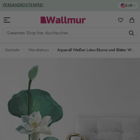
Zum Inhalt springen
VERSANDKOSTENFREI
EUR
Meine Favo
Ware
Gesamten Shop hier durchsuchen...
Startseite
Wandtattoos
Aquarell Weißer Lotus Blume und Blätter Wandtattoo