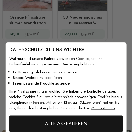
Orange Pfingstrose
3D Niederländisches
Blumen Wandtattoo
Blumenstrauß-
Wandtattoo
Sonderpreis
Regulärer Preis
Sonderpreis
Regulärer Preis
88,00 €
118,00 €
79,00 €
105,00 €
Pfingstrose
DATENSCHUTZ IST UNS WICHTIG
Wallmur und unsere Partner verwenden Cookies, um Ihr
Einkaufserlebnis zu verbessern. Dies ermöglicht uns:
Ihr Browsing-Erlebnis zu personalisieren
Unsere Website zu optimieren
Ihnen passende Produkte zu zeigen
Ihre Privatsphäre ist uns wichtig. Sie haben die Kontrolle darüber,
welche Cookies Sie über die technisch notwendigen Cookies hinaus
akzeptieren möchten. Mit einem Klick auf "Akzeptieren" helfen Sie
uns, Ihnen den bestmöglichen Service zu bieten.
Mehr erfahren
Von unseren Kunden
ALLE AKZEPTIEREN