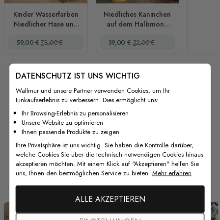
Kinder Wasserfarben
Niedliches Kaninchen
Niedlicher Hase und
auf dem Halbmond
Rosa Mond mit
und gelbe Sterne
Sonderpreis
Regulärer Preis
Sonderpreis
Regulärer Preis
59,00 €
78,00 €
39,00 €
52,00 €
Kleinen Sternen
Wandtattoo
Wandtattoo
DATENSCHUTZ IST UNS WICHTIG
Wallmur und unsere Partner verwenden Cookies, um Ihr
Einkaufserlebnis zu verbessern. Dies ermöglicht uns:
Ihr Browsing-Erlebnis zu personalisieren
Unsere Website zu optimieren
Ihnen passende Produkte zu zeigen
Ihre Privatsphäre ist uns wichtig. Sie haben die Kontrolle darüber,
welche Cookies Sie über die technisch notwendigen Cookies hinaus
akzeptieren möchten. Mit einem Klick auf "Akzeptieren" helfen Sie
Von unseren Kunden
uns, Ihnen den bestmöglichen Service zu bieten.
Mehr erfahren
ALLE AKZEPTIEREN