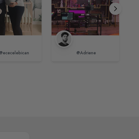
@ececelebican
@Adriene