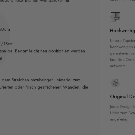
kleben, rosa Blumen Wandsticker für
/60cm
Hochwertig
Unsere Tapete
7"/18cm
hochwertigen M
nn bei Bedarf leicht neu positioniert werden.
garantieren La
t
luxuriöse Optik
aufwertet.
dem Streichen anzubringen. Material zum
turierten oder frisch gestrichenen Wänden, die
Original-De
Jedes Design is
Liebe zum Detai
angefertigt.