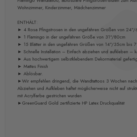
Flamingo Wandtattoo, ablösbare Pfingstrosen-Blüten zum Auf
Wohnzimmer, Kinderzimmer, Mädchenzimmer
ENTHÄLT:
► 4 Rosa Pfingstrosen in den ungefähren Größen von 24"
► 1 Flamingo in der ungefähren Größe von 31"/80cm
► 15 Blätter in den ungefähren Größen von 14"/35cm bis 
► Schnelle Installation – Einfach abziehen und aufkleben – ka
► Aus hochwertigem selbstklebendem Dekormaterial gefertig
► Mattes Finish
► Ablösbar.
►Wir empfehlen dringend, die Wandtattoos 3 Wochen nach 
Abziehen und Aufkleben haftet möglicherweise nicht auf struk
mit Acrylfarbe gestrichen wurden
►GreenGuard Gold zertifizierte HP Latex Druckqualität