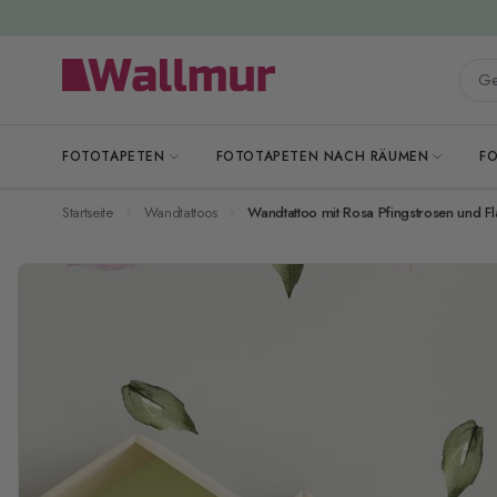
Zum Inhalt springen
Gesa
FOTOTAPETEN
FOTOTAPETEN NACH RÄUMEN
F
Startseite
Wandtattoos
Wandtattoo mit Rosa Pfingstrosen und F