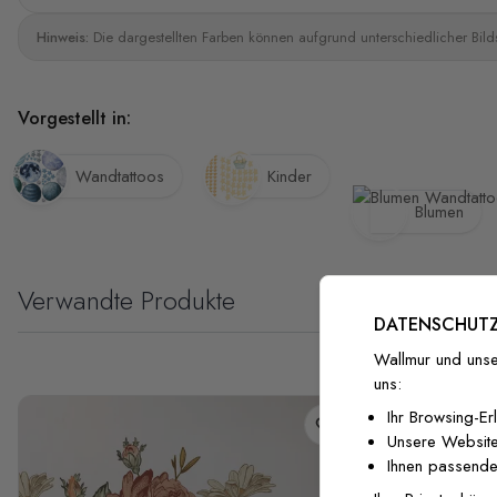
Hinweis:
Die dargestellten Farben können aufgrund unterschiedlicher Bild
Vorgestellt in:
Wandtattoos
Kinder
Blumen
Verwandte Produkte
DATENSCHUTZ
Wallmur und unse
uns:
Ihr Browsing-Er
Unsere Website
Ihnen passende