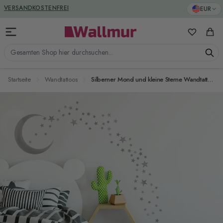
Zum Inhalt springen
VERSANDKOSTENFREI
EUR
Meine Favo
Ware
Gesamten Shop hier durchsuchen...
Startseite
Wandtattoos
Silberner Mond und kleine Sterne Wandtattoo