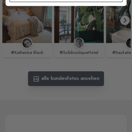
@Katherine Black
@SofsboutiqueHotel
@heykatie
alle kundenfotos ansehen