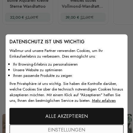
Bunte Aquarell Kleine
Weißes süßes
Sterne Wandtattoo
Vollmond-Wandtattoo
mit Wolken
Sonderpreis
Regulärer Preis
Sonderpreis
Regulärer Preis
32,00 €
43,00 €
39,00 €
52,00 €
DATENSCHUTZ IST UNS WICHTIG
Wallmur und unsere Partner verwenden Cookies, um Ihr
Einkaufserlebnis zu verbessern. Dies ermöglicht uns:
Ihr Browsing-Erlebnis zu personalisieren
Unsere Website zu optimieren
Ihnen passende Produkte zu zeigen
Ihre Privatsphäre ist uns wichtig. Sie haben die Kontrolle darüber,
welche Cookies Sie über die technisch notwendigen Cookies hinaus
Von unseren Kunden
akzeptieren möchten. Mit einem Klick auf "Akzeptieren" helfen Sie
uns, Ihnen den bestmöglichen Service zu bieten.
Mehr erfahren
ALLE AKZEPTIEREN
EINSTELLUNGEN