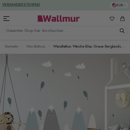
Zum Inhalt springen
VERSANDKOSTENFREI
EUR
Meine Favo
Ware
Gesamten Shop hier durchsuchen...
Startseite
Wandtattoos
Wandtattoo Weiche Blau Graue Berglandschaft und Kleine Heißluftballons für das Kinderzimmer