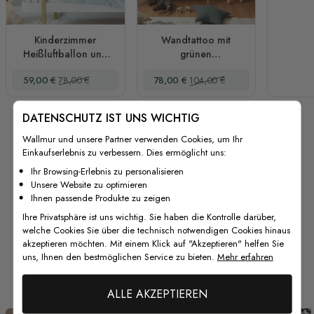
Kinderzimmer
Wandtattoo mit
Heißluftballon und
grünen
Weiße Haus
Heißluftballons und
Sonderpreis
Regulärer Preis
Sonderpreis
Regulärer Preis
59,00 €
78,00 €
78,00 €
104,00 €
Silhouette Wandtattoo
braunen Flugzeugen
mit Wolken für
Kinderzimmer
DATENSCHUTZ IST UNS WICHTIG
Wallmur und unsere Partner verwenden Cookies, um Ihr
Einkaufserlebnis zu verbessern. Dies ermöglicht uns:
Ihr Browsing-Erlebnis zu personalisieren
Unsere Website zu optimieren
Ihnen passende Produkte zu zeigen
Ihre Privatsphäre ist uns wichtig. Sie haben die Kontrolle darüber,
welche Cookies Sie über die technisch notwendigen Cookies hinaus
akzeptieren möchten. Mit einem Klick auf "Akzeptieren" helfen Sie
uns, Ihnen den bestmöglichen Service zu bieten.
Mehr erfahren
Von unseren Kunden
ALLE AKZEPTIEREN