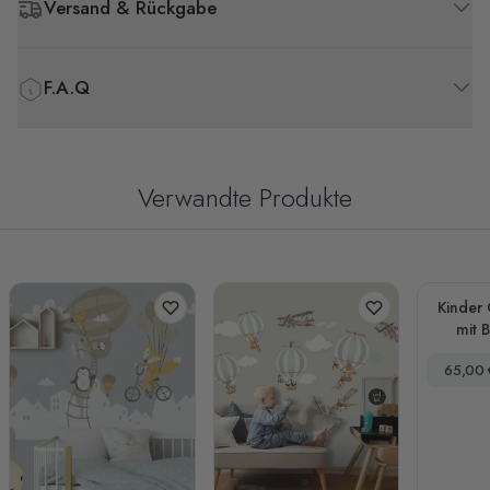
Versand & Rückgabe
F.A.Q
Verwandte Produkte
Kinder
mit 
Sch
Sonder
65,00 
Wa