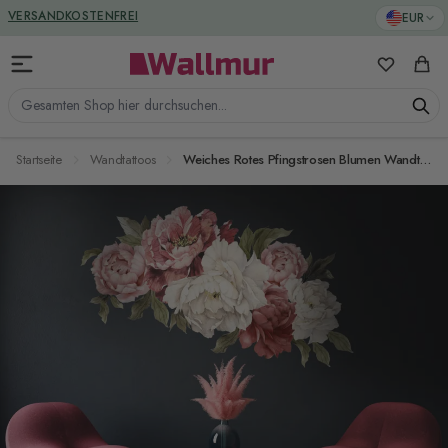
Zum Inhalt springen
VERSANDKOSTENFREI
EUR
Meine Favo
Ware
Gesamten Shop hier durchsuchen...
Startseite
Wandtattoos
Weiches Rotes Pfingstrosen Blumen Wandtattoo