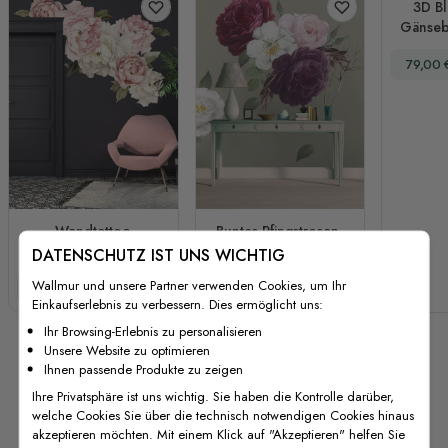
3D B
Gänseb
O
Sonder
79,00 
Blum
Wa
Wandtattoo
Buntes Pfingstrosen-
Kinderzimmer Rosa
und Weiße
DATENSCHUTZ IST UNS WICHTIG
Weiße Pfingstrosen
Gänseblümchen-
Wallmur und unsere Partner verwenden Cookies, um Ihr
Sonderpreis
Regulärer Preis
Sonderpreis
Regulärer Preis
59,00 €
79,00 €
79,00 €
105,00 €
Blumensträuße
Wandtattoo
Einkaufserlebnis zu verbessern. Dies ermöglicht uns:
Ihr Browsing-Erlebnis zu personalisieren
Unsere Website zu optimieren
Ihnen passende Produkte zu zeigen
Ihre Privatsphäre ist uns wichtig. Sie haben die Kontrolle darüber,
welche Cookies Sie über die technisch notwendigen Cookies hinaus
akzeptieren möchten. Mit einem Klick auf "Akzeptieren" helfen Sie