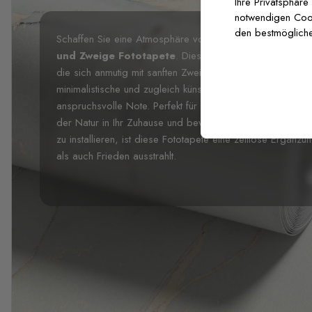
Ihre Privatsphäre
notwendigen Cooki
den bestmögliche
Schaffen Sie eine Atmosphäre von ruhiger Eleganz mit d
und Zweige Fototapete
. Dieses atemberaubende Desi
die sich anmutig mit sanften Zweigen verbinden, vor ein
minimalistische und zugleich künstlerische Komposition v
anspruchsvolle Note. Perfekt für Schlafzimmer, Wohnzimm
der Natur in Ihr Zuhause und bewahrt dabei eine edle Äst
zu installieren, ist diese Fototapete eine zeitlose Ergänz
als auch Frieden ausstrahlt.