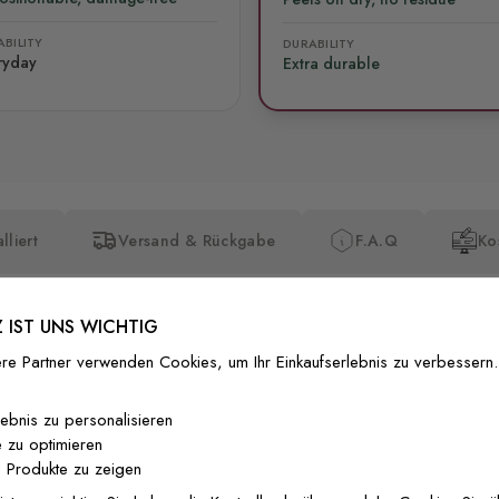
BILITY
DURABILITY
ryday
Extra durable
lliert
Versand & Rückgabe
F.A.Q
Ko
 IST UNS WICHTIG
re Partner verwenden Cookies, um Ihr Einkaufserlebnis zu verbessern.
Premium-Dr
lebnis zu personalisieren
 zu optimieren
Außergewöhnli
 Produkte zu zeigen
Gedruckt mit