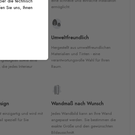
inten für garantierte
eine schnelle und einfache Installation
über die technisch
Innenräumen.
ermöglicht.
en Sie uns, Ihnen
e Materialien
Umweltfreundlich
n werden aus
Hergestellt aus umweltfreundlichen
aterialien gefertigt und
Materialien und Tinten - eine
nglebigkeit sowie eine
verantwortungsvolle Wahl für Ihren
, die jedes Interieur
Raum.
sign
Wandmaß nach Wunsch
t einzigartig und wird mit
Jedes Wandbild kann an Ihre Wand
l speziell für Sie
angepasst werden. Sie bestimmen die
exakte Größe und den gewünschten
Bildausschnitt.