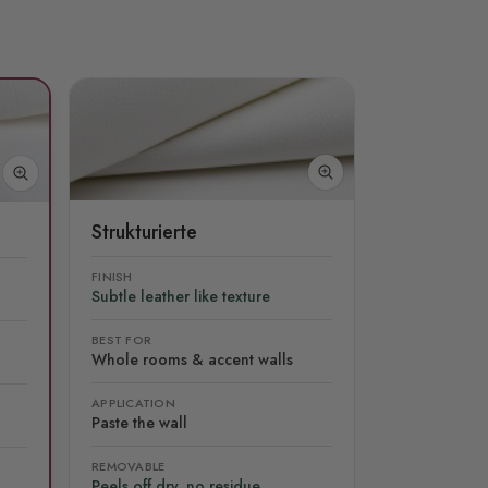
Strukturierte
FINISH
Subtle leather like texture
BEST FOR
Whole rooms & accent walls
APPLICATION
Paste the wall
REMOVABLE
Peels off dry, no residue