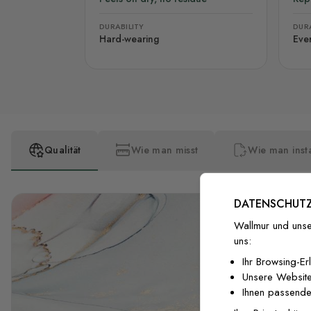
DURABILITY
DURA
Hard-wearing
Eve
Qualität
Wie man misst
Wie man insta
DATENSCHUTZ
Wallmur und unse
uns:
Ihr Browsing-Er
Unsere Website
Ihnen passende