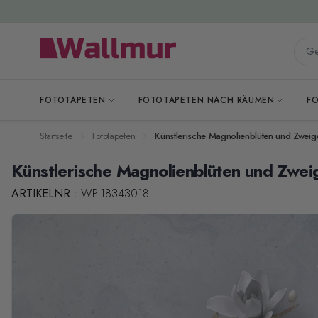
Zum Inhalt springen
Gesa
FOTOTAPETEN
FOTOTAPETEN NACH RÄUMEN
F
Startseite
Fototapeten
Künstlerische Magnolienblüten und Zweig
Künstlerische Magnolienblüten und Zwei
ARTIKELNR.:
WP-18343018