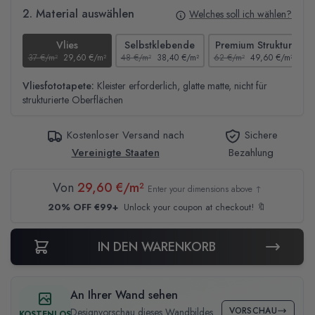
2. Material auswählen
Welches soll ich wählen?
Vlies
Selbstklebende
Premium Struktur
37 €/m²
29,60 €/m²
48 €/m²
38,40 €/m²
62 €/m²
49,60 €/m²
4
Vliesfototapete:
Kleister erforderlich, glatte matte, nicht für
strukturierte Oberflächen
Kostenloser Versand nach
Sichere
Vereinigte Staaten
Bezahlung
Von
29,60 €/m²
Enter your dimensions above ↑
20% OFF €99+
Unlock your coupon at checkout! 🔖
IN DEN WARENKORB
An Ihrer Wand sehen
VORSCHAU
Designvorschau dieses Wandbildes
KOSTENLOS