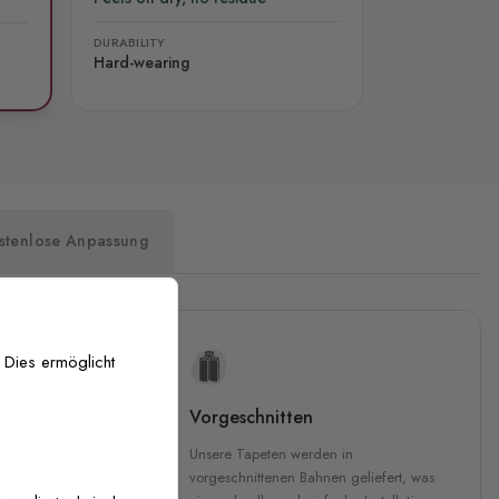
DURABILITY
Hard-wearing
stenlose Anpassung
 Dies ermöglicht
uckqualität
Vorgeschnitten
che Druckqualität.
Unsere Tapeten werden in
 GREENGUARD Gold-
vorgeschnittenen Bahnen geliefert, was