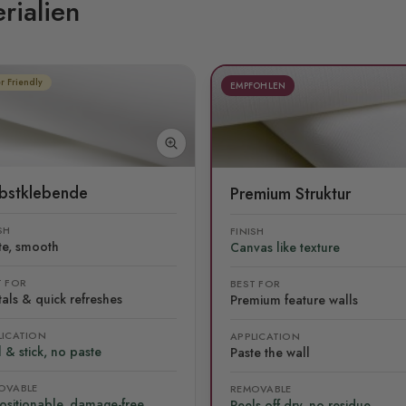
rialien
r Friendly
EMPFOHLEN
lbstklebende
Premium Struktur
SH
FINISH
te, smooth
Canvas like texture
T FOR
BEST FOR
als & quick refreshes
Premium feature walls
LICATION
APPLICATION
 & stick, no paste
Paste the wall
OVABLE
REMOVABLE
ositionable, damage-free
Peels off dry, no residue