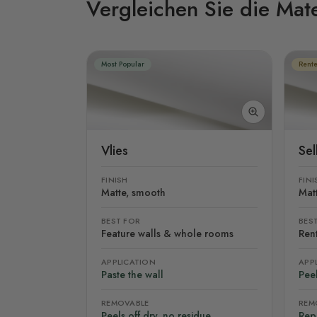
Vergleichen Sie die Mate
Most Popular
Rente
Vlies
Se
FINISH
FINI
Matte, smooth
Mat
BEST FOR
BES
Feature walls & whole rooms
Rent
APPLICATION
APP
Paste the wall
Peel
REMOVABLE
REM
Peels off dry, no residue
Rep