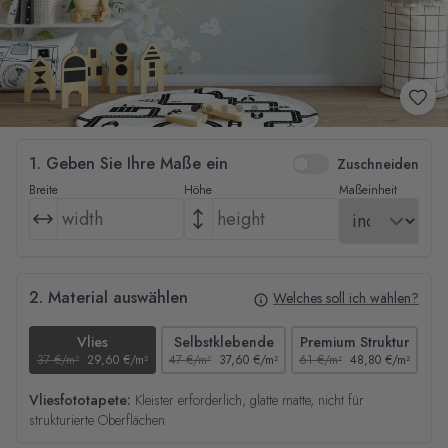
1. Geben Sie Ihre Maße ein
Zuschneiden
Breite
Höhe
Maßeinheit
2. Material auswählen
Welches soll ich wählen?
Vlies
Selbstklebende
Premium Struktur
37 €/m²
29,60 €/m²
47 €/m²
37,60 €/m²
61 €/m²
48,80 €/m²
44
Vliesfototapete:
Kleister erforderlich, glatte matte, nicht für
strukturierte Oberflächen