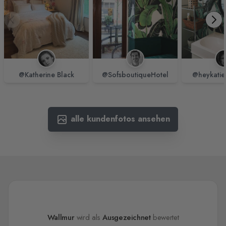
@Katherine Black
@SofsboutiqueHotel
@heykatie
alle kundenfotos ansehen
Wallmur
wird als
Ausgezeichnet
bewertet