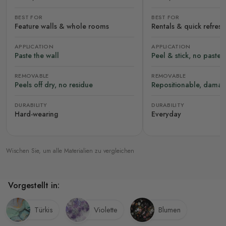
BEST FOR
BEST FOR
Feature walls & whole rooms
Rentals & quick refres
APPLICATION
APPLICATION
Paste the wall
Peel & stick, no paste
REMOVABLE
REMOVABLE
Peels off dry, no residue
Repositionable, damag
DURABILITY
DURABILITY
Hard-wearing
Everyday
Wischen Sie, um alle Materialien zu vergleichen
Vorgestellt in:
Türkis
Violette
Blumen