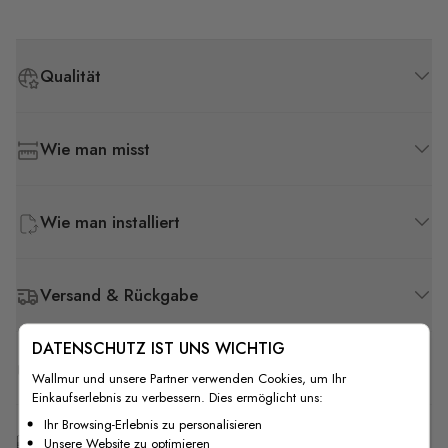
Qualität
Wie man misst
Wie man installiert
Versand & Rückgabe
DATENSCHUTZ IST UNS WICHTIG
F.A.Q
Wallmur und unsere Partner verwenden Cookies, um Ihr
Einkaufserlebnis zu verbessern. Dies ermöglicht uns:
Ihr Browsing-Erlebnis zu personalisieren
Kostenlose Anpassung
Unsere Website zu optimieren