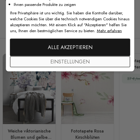
Ihnen passende Produkte zu zeigen
Ihre Privatsphäre ist uns wichtig. Sie haben die Kontrolle darüber,
welche Cookies Sie über die technisch notwendigen Cookies hinaus
akzeptieren möchten. Mit einem Klick auf "Akzeptieren" helfen Sie
Verwandte Produkte
uns, Ihnen den bestmöglichen Service zu bieten.
Mehr erfahren
ALLE AKZEPTIEREN
Fotota
EINSTELLUNGEN
Horte
37 €/m
Weiche viktorianische
Fototapete Rosa
Blumen und gelbe
Kirschblüten