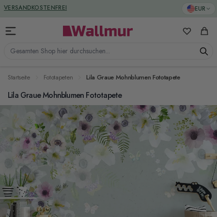
Zum Inhalt springen
GREENGUARD ZERTIFIZIERT
EUR
VERSANDKOSTENFREI
Meine Favo
Ware
Gesamten Shop hier durchsuchen...
Startseite
Fototapeten
Lila Graue Mohnblumen Fototapete
Lila Graue Mohnblumen Fototapete