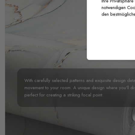
Ihre Privatsphäre
notwendigen Cooki
den bestmögliche
With carefully selected patterns and exquisite design det
movement to your room. A unique design where you'll dis
perfect for creating a striking focal point.