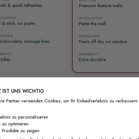
als & quick refreshes
Premium feature walls
LICATION
APPLICATION
 & stick, no paste
Paste the wall
OVABLE
REMOVABLE
ositionable, damage-free
Peels off dry, no residue
BILITY
DURABILITY
ryday
Extra durable
 IST UNS WICHTIG
re Partner verwenden Cookies, um Ihr Einkaufserlebnis zu verbessern.
lliert
Versand & Rückgabe
F.A.Q
Ko
lebnis zu personalisieren
 zu optimieren
 Produkte zu zeigen