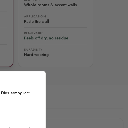
Whole rooms & accent walls
APPLICATION
Paste the wall
REMOVABLE
Peels off dry, no residue
DURABILITY
Hard-wearing
 Dies ermöglicht
stenlose Anpassung