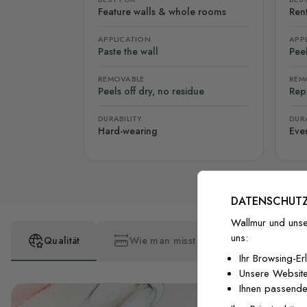
Feature walls & whole rooms
Rent
APPLICATION
APP
Paste the wall
Peel
REMOVABLE
REM
Peels off dry, no residue
Rep
DURABILITY
DURA
Hard-wearing
Eve
DATENSCHUTZ
Wallmur und unse
uns:
Qualität
Wie man misst
Wie man insta
Ihr Browsing-Er
Unsere Website
Ihnen passende