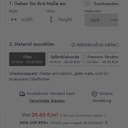
1. Geben Sie Ihre Maße ein
Zuschneiden
Breite
Höhe
Maßeinheit
2. Material auswählen
Welches soll ich wählen?
Vlies
Selbstklebende
Premium Struktur
37 €/m²
29,60 €/m²
48 €/m²
38,40 €/m²
62 €/m²
49,60 €/m²
4
Vliesfototapete:
Kleister erforderlich, glatte matte, nicht für
strukturierte Oberflächen
Kostenloser Versand nach
Sichere
Vereinigte Staaten
Bezahlung
Von
29,60 €/m²
Enter your dimensions above ↑
20% OFF €99+
Unlock your coupon at checkout! 🔖