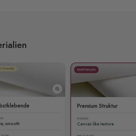
rialien
r Friendly
EMPFOHLEN
lbstklebende
Premium Struktur
SH
FINISH
te, smooth
Canvas like texture
T FOR
BEST FOR