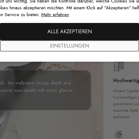
 ist uns wichtig. Sie haben die Kontrolle darüber, welche Cookies Sie 
es hinaus akzeptieren möchten. Mit einem Klick auf "Akzeptieren" helf
n Service zu bieten.
Mehr erfahren
Premium-Dr
Außergewöhnli
ALLE AKZEPTIEREN
Gedruckt mit
zertifizierten T
EINSTELLUNGEN
Sicherheit in 
Hochwertig
ails, this wallpaper brings depth and
cover new details with every glance,
Unsere Tapete
hochwertigen M
garantieren La
luxuriöse Optik
aufwertet.