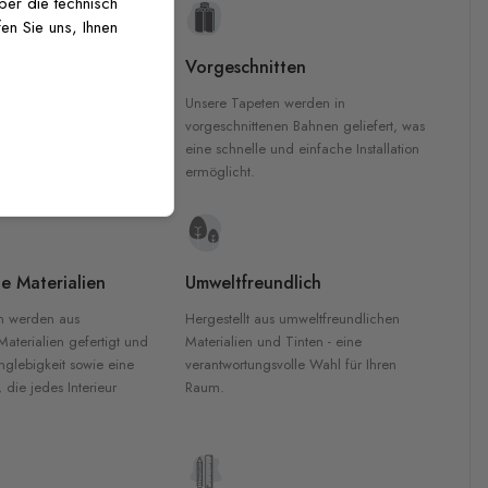
über die technisch
en Sie uns, Ihnen
uckqualität
Vorgeschnitten
che Druckqualität.
Unsere Tapeten werden in
 GREENGUARD Gold-
vorgeschnittenen Bahnen geliefert, was
inten für garantierte
eine schnelle und einfache Installation
Innenräumen.
ermöglicht.
e Materialien
Umweltfreundlich
n werden aus
Hergestellt aus umweltfreundlichen
aterialien gefertigt und
Materialien und Tinten - eine
nglebigkeit sowie eine
verantwortungsvolle Wahl für Ihren
, die jedes Interieur
Raum.