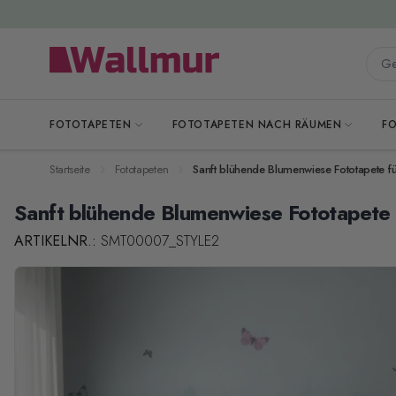
Zum Inhalt springen
Gesa
FOTOTAPETEN
FOTOTAPETEN NACH RÄUMEN
F
Startseite
Fototapeten
Sanft blühende Blumenwiese Fototapete fü
Sanft blühende Blumenwiese Fototapete 
ARTIKELNR.:
SMT00007_STYLE2