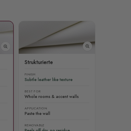
Strukturierte
FINISH
Subtle leather like texture
BEST FOR
Whole rooms & accent walls
APPLICATION
Paste the wall
REMOVABLE
Peels off dry, no residue