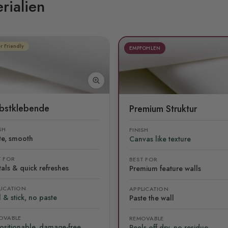
rialien
r Friendly
EMPFOHLEN
lbstklebende
Premium Struktur
SH
FINISH
te, smooth
Canvas like texture
T FOR
BEST FOR
als & quick refreshes
Premium feature walls
LICATION
APPLICATION
 & stick, no paste
Paste the wall
OVABLE
REMOVABLE
ositionable, damage-free
Peels off dry, no residue