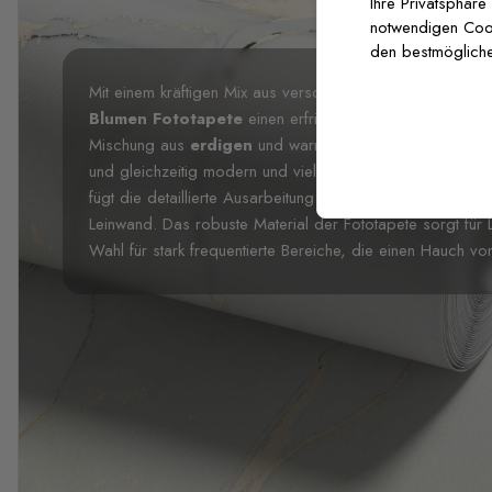
Ihre Privatsphäre
notwendigen Cooki
den bestmögliche
Mit einem kräftigen Mix aus verschiedenen floralen Eleme
Blumen Fototapete
einen erfrischenden Charme in je
Mischung aus
erdigen
und warmen Tönen, um den zeitlo
und gleichzeitig modern und vielseitig zu bleiben. Perfe
fügt die detaillierte Ausarbeitung den Wänden Tiefe hinzu
Leinwand. Das robuste Material der Fototapete sorgt für 
Wahl für stark frequentierte Bereiche, die einen Hauch vo