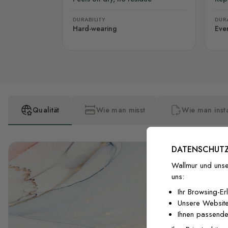
DURABILITY
DURA
Hard-wearing
Eve
Qualität
Wie man misst
Wie man insta
DATENSCHUTZ
Wallmur und unse
uns:
Ihr Browsing-Er
Unsere Website
Ihnen passende