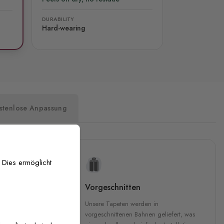
DURABILITY
Hard-wearing
stenlose Anpassung
 Dies ermöglicht
uckqualität
Vorgeschnitten
che Druckqualität.
Unsere Tapeten werden in
 GREENGUARD Gold-
vorgeschnittenen Bahnen geliefert, was