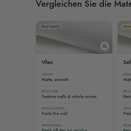
Vergleichen Sie die Mate
Most Popular
Rente
Vlies
Se
FINISH
FINI
Matte, smooth
Mat
BEST FOR
BES
Feature walls & whole rooms
Rent
APPLICATION
APP
Paste the wall
Peel
REMOVABLE
REM
Peels off dry, no residue
Rep