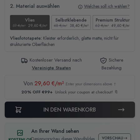
2. Material auswählen
Welches soll ich wählen?
Vlies
Selbstklebende
Premium Struktur
37 €/m²
29,60 €/m²
48 €/m²
38,40 €/m²
62 €/m²
49,60 €/m²
4
Vliesfototapete:
Kleister erforderlich, glatte matte, nicht für
strukturierte Oberflächen
Kostenloser Versand nach
Sichere
Vereinigte Staaten
Bezahlung
Von
29,60 €/m²
Enter your dimensions above ↑
20% OFF €99+
Unlock your coupon at checkout! 🔖
IN DEN WARENKORB
An Ihrer Wand sehen
VORSCHAU
Designvorschau dieses Wandbildes
KOSTENLOS