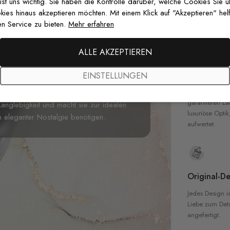
zertifizierten T
 ist uns wichtig. Sie haben die Kontrolle darüber, welche Cookies Sie 
Sicherheit in 
es hinaus akzeptieren möchten. Mit einem Klick auf "Akzeptieren" helf
n Service zu bieten.
Mehr erfahren
nten bringt diese
Vintage Bunte
ALLE AKZEPTIEREN
den Raum. Das Design verwendet eine
Hochwertig
sen Reiz von Vintage-Blumen einzufangen
EINSTELLUNGEN
kt für ein Wohnzimmer oder Schlafzimmer,
Unsere Tapete
hochwertigen M
 und verwandelt sie in eine einladende
garantieren La
Langlebigkeit und macht sie zur idealen
luxuriöse Optik
n eleganter Nostalgie benötigen.
aufwertet.
Original-De
Jedes Design is
Liebe zum Detai
angefertigt.