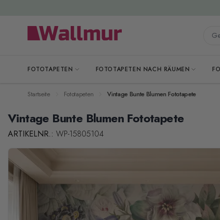
Zum Inhalt springen
Gesa
FOTOTAPETEN
FOTOTAPETEN NACH RÄUMEN
F
Startseite
Fototapeten
Vintage Bunte Blumen Fototapete
Vintage Bunte Blumen Fototapete
ARTIKELNR.:
WP-15805104