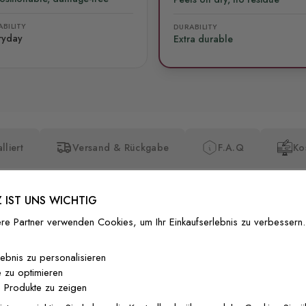
BILITY
DURABILITY
ryday
Extra durable
lliert
Versand & Rückgabe
F.A.Q
Ko
 IST UNS WICHTIG
re Partner verwenden Cookies, um Ihr Einkaufserlebnis zu verbessern.
Premium-Dr
lebnis zu personalisieren
 zu optimieren
Außergewöhnli
 Produkte zu zeigen
Gedruckt mit