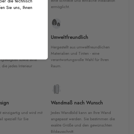
inten für garantierte
eine schnelle und einfache Installation
über die technisch
Innenräumen.
ermöglicht.
en Sie uns, Ihnen
e Materialien
Umweltfreundlich
n werden aus
Hergestellt aus umweltfreundlichen
aterialien gefertigt und
Materialien und Tinten - eine
nglebigkeit sowie eine
verantwortungsvolle Wahl für Ihren
, die jedes Interieur
Raum.
sign
Wandmaß nach Wunsch
t einzigartig und wird mit
Jedes Wandbild kann an Ihre Wand
l speziell für Sie
angepasst werden. Sie bestimmen die
exakte Größe und den gewünschten
Bildausschnitt.