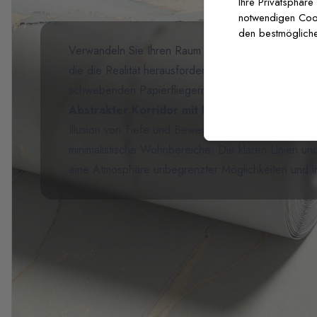
Ihre Privatsphäre
notwendigen Cooki
den bestmögliche
Verwandeln Sie Ihren Raum mit dieser zeitgenössisc
die die Realität herausfordert. Sie zeigt einen eleg
schwebenden Papierfliegern vor einem traumhafte
Abstrakter Korridor mit Papierflieger-Fotota
Illusion von Tiefe und Bewegung. Perfekt für mode
minimalistische Wohnbereiche: Die klaren Linien un
eine Atmosphäre unbegrenzter Möglichkeiten und i