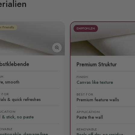
rialien
r Friendly
EMPFOHLEN
lbstklebende
Premium Struktur
SH
FINISH
te, smooth
Canvas like texture
T FOR
BEST FOR
als & quick refreshes
Premium feature walls
LICATION
APPLICATION
 & stick, no paste
Paste the wall
OVABLE
REMOVABLE
ositionable, damage-free
Peels off dry, no residue