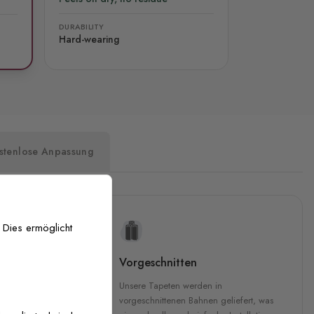
DURABILITY
Hard-wearing
stenlose Anpassung
 Dies ermöglicht
uckqualität
Vorgeschnitten
che Druckqualität.
Unsere Tapeten werden in
 GREENGUARD Gold-
vorgeschnittenen Bahnen geliefert, was