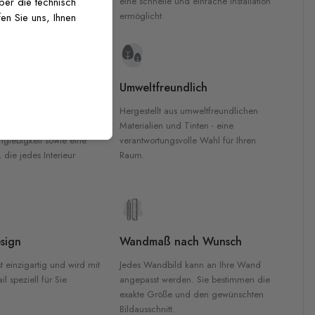
inten für garantierte
eine schnelle und einfache Installation
über die technisch
Innenräumen.
ermöglicht.
en Sie uns, Ihnen
e Materialien
Umweltfreundlich
n werden aus
Hergestellt aus umweltfreundlichen
aterialien gefertigt und
Materialien und Tinten - eine
nglebigkeit sowie eine
verantwortungsvolle Wahl für Ihren
, die jedes Interieur
Raum.
sign
Wandmaß nach Wunsch
t einzigartig und wird mit
Jedes Wandbild kann an Ihre Wand
l speziell für Sie
angepasst werden. Sie bestimmen die
exakte Größe und den gewünschten
Bildausschnitt.