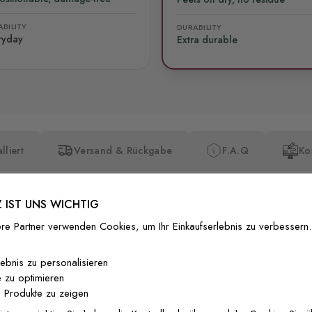
BILITY
DURABILITY
ryday
Extra durable
lliert
Versand & Rückgabe
F.A.Q
Ko
 IST UNS WICHTIG
re Partner verwenden Cookies, um Ihr Einkaufserlebnis zu verbessern.
Premium-Dr
lebnis zu personalisieren
 zu optimieren
Außergewöhnli
 Produkte zu zeigen
Gedruckt mit