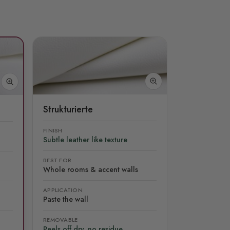
Strukturierte
FINISH
Subtle leather like texture
BEST FOR
Whole rooms & accent walls
APPLICATION
Paste the wall
REMOVABLE
Peels off dry, no residue