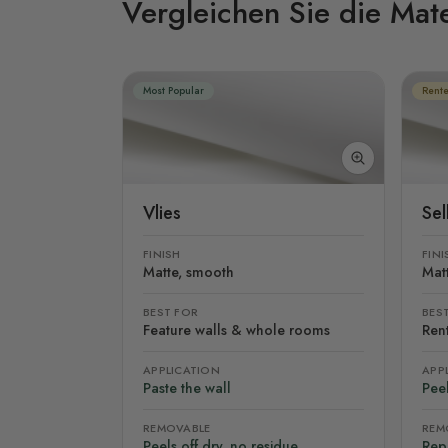
Vergleichen Sie die Mate
Most Popular
Rente
Vlies
Se
FINISH
FINI
Matte, smooth
Mat
BEST FOR
BES
Feature walls & whole rooms
Rent
APPLICATION
APP
Paste the wall
Peel
REMOVABLE
REM
Peels off dry, no residue
Rep