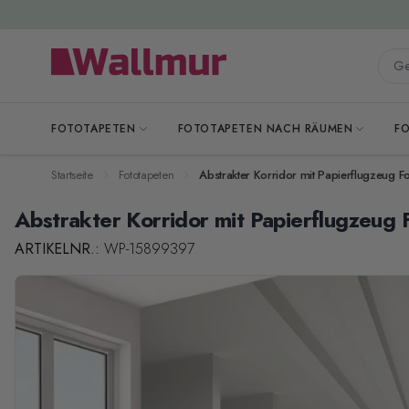
Zum Inhalt springen
Gesa
FOTOTAPETEN
FOTOTAPETEN NACH RÄUMEN
F
Startseite
Fototapeten
Abstrakter Korridor mit Papierflugzeug F
Abstrakter Korridor mit Papierflugzeug 
ARTIKELNR.:
WP-15899397