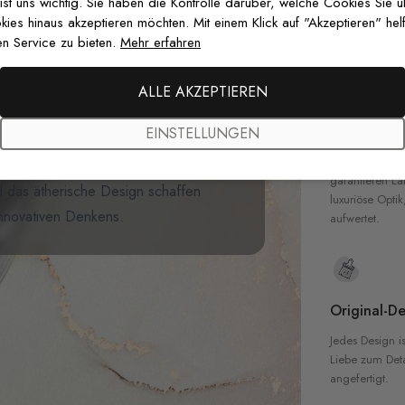
zertifizierten T
 ist uns wichtig. Sie haben die Kontrolle darüber, welche Cookies Sie 
Sicherheit in 
es hinaus akzeptieren möchten. Mit einem Klick auf "Akzeptieren" helf
n Service zu bieten.
Mehr erfahren
hen architektonischen Fototapete,
anten weißen Korridor mit
ALLE AKZEPTIEREN
Hochwertig
n
Wolkenhintergrund
. Die
EINSTELLUNGEN
pete
erzeugt eine beeindruckende
Unsere Tapete
hochwertigen M
rne Büros, kreative Räume oder
garantieren La
d das ätherische Design schaffen
luxuriöse Optik
nnovativen Denkens.
aufwertet.
Original-De
Jedes Design is
Liebe zum Detai
angefertigt.