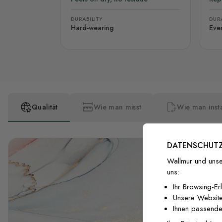
DURABILITY
DURA
Hard-wearing
Eve
Qualität
Wie man misst
Wie man insta
DATENSCHUTZ
Wallmur und unse
uns:
Ihr Browsing-Er
Unsere Website
Ihnen passende