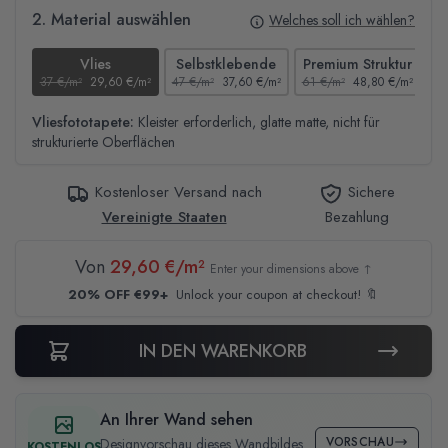
2. Material auswählen
Welches soll ich wählen?
Vlies
Selbstklebende
Premium Struktur
37 €/m²
29,60 €/m²
47 €/m²
37,60 €/m²
61 €/m²
48,80 €/m²
44
Vliesfototapete:
Kleister erforderlich, glatte matte, nicht für
strukturierte Oberflächen
Kostenloser Versand nach
Sichere
Vereinigte Staaten
Bezahlung
Von
29,60 €/m²
Enter your dimensions above ↑
20% OFF €99+
Unlock your coupon at checkout! 🔖
IN DEN WARENKORB
An Ihrer Wand sehen
VORSCHAU
Designvorschau dieses Wandbildes
KOSTENLOS