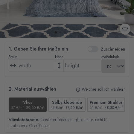
1. Geben Sie Ihre Maße ein
Zuschneiden
Breite
Höhe
Maßeinheit
2. Material auswählen
Welches soll ich wählen?
Vlies
Selbstklebende
Premium Struktur
37 €/m²
29,60 €/m²
47 €/m²
37,60 €/m²
61 €/m²
48,80 €/m²
44
Vliesfototapete:
Kleister erforderlich, glatte matte, nicht für
strukturierte Oberflächen