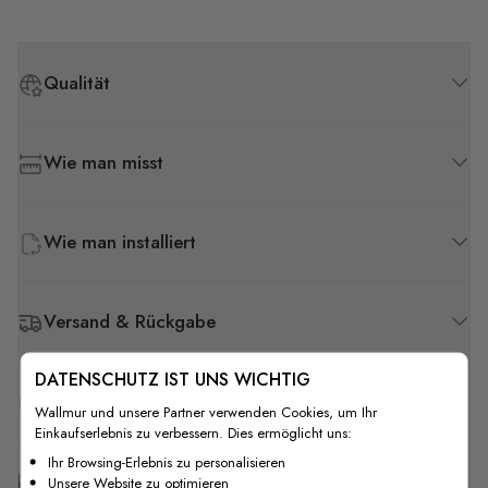
Qualität
Wie man misst
Wie man installiert
Versand & Rückgabe
DATENSCHUTZ IST UNS WICHTIG
F.A.Q
Wallmur und unsere Partner verwenden Cookies, um Ihr
Einkaufserlebnis zu verbessern. Dies ermöglicht uns:
Ihr Browsing-Erlebnis zu personalisieren
Kostenlose Anpassung
Unsere Website zu optimieren