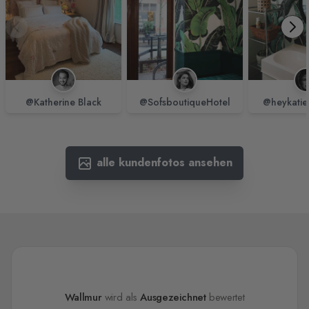
@Katherine Black
@SofsboutiqueHotel
@heykatie
alle kundenfotos ansehen
Wallmur
wird als
Ausgezeichnet
bewertet