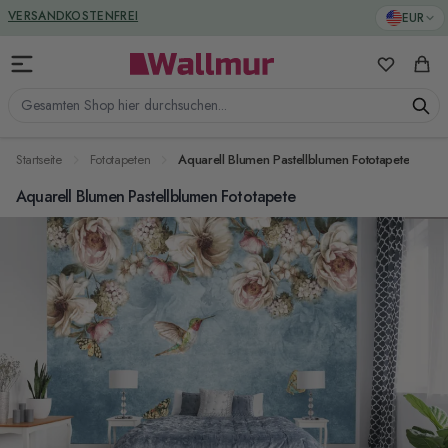
Zum Inhalt springen
GREENGUARD ZERTIFIZIERT
EUR
VERSANDKOSTENFREI
Meine Favo
Ware
Gesamten Shop hier durchsuchen...
Startseite
Fototapeten
Aquarell Blumen Pastellblumen Fototapete
Aquarell Blumen Pastellblumen Fototapete