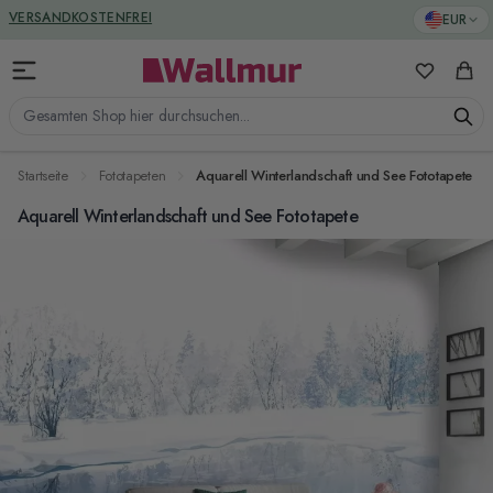
Zum Inhalt springen
GREENGUARD ZERTIFIZIERT
EUR
VERSANDKOSTENFREI
Meine Favo
Ware
Gesamten Shop hier durchsuchen...
Startseite
Fototapeten
Aquarell Winterlandschaft und See Fototapete
Aquarell Winterlandschaft und See Fototapete