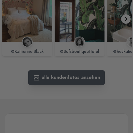
@Katherine Black
@SofsboutiqueHotel
@heykatie
alle kundenfotos ansehen