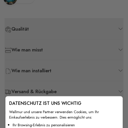
Qualität
Wie man misst
Wie man installiert
Versand & Rückgabe
DATENSCHUTZ IST UNS WICHTIG
F.A.Q
Wallmur und unsere Partner verwenden Cookies, um Ihr
Einkaufserlebnis zu verbessern. Dies ermöglicht uns:
Ihr Browsing-Erlebnis zu personalisieren