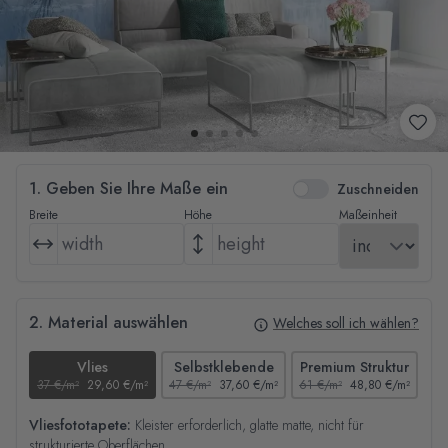
1. Geben Sie Ihre Maße ein
Zuschneiden
Breite
Höhe
Maßeinheit
2. Material auswählen
Welches soll ich wählen?
Vlies
Selbstklebende
Premium Struktur
37 €/m²
29,60 €/m²
47 €/m²
37,60 €/m²
61 €/m²
48,80 €/m²
44
Vliesfototapete:
Kleister erforderlich, glatte matte, nicht für
strukturierte Oberflächen