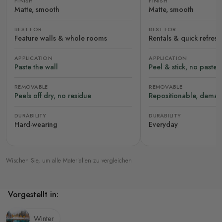
FINISH
FINISH
Matte, smooth
Matte, smooth
BEST FOR
BEST FOR
Feature walls & whole rooms
Rentals & quick refres
APPLICATION
APPLICATION
Paste the wall
Peel & stick, no paste
REMOVABLE
REMOVABLE
Peels off dry, no residue
Repositionable, damag
DURABILITY
DURABILITY
Hard-wearing
Everyday
Wischen Sie, um alle Materialien zu vergleichen
Vorgestellt in:
Winter