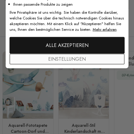
Ihnen passende Produkte zu zeigen
Ihre Privatsphäre ist uns wichtig. Sie haben die Kontrolle darüber,
welche Cookies Sie über die technisch notwendigen Cookies hinaus
akzeptieren möchten. Mit einem Klick auf "Akzeptieren" helfen Sie
Verwandte Produkte
uns, Ihnen den bestmöglichen Service zu bieten.
Mehr erfahren
ALLE AKZEPTIEREN
Kind
EINSTELLUNGEN
Heißlu
Flug
37 €/m
Fo
Aquarell-Fototapete
Aquarell-Stil
Cartoon-Dorf und
Kinderlandschaft mit