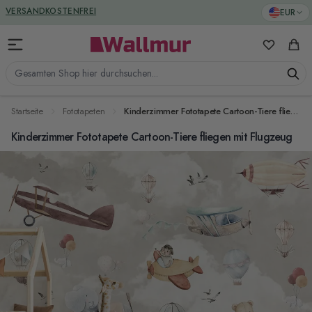
Zum Inhalt springen
GREENGUARD ZERTIFIZIERT
EUR
VERSANDKOSTENFREI
Meine Favo
Ware
Gesamten Shop hier durchsuchen...
Startseite
Fototapeten
Kinderzimmer Fototapete Cartoon-Tiere fliegen mit Flugzeug
Kinderzimmer Fototapete Cartoon-Tiere fliegen mit Flugzeug