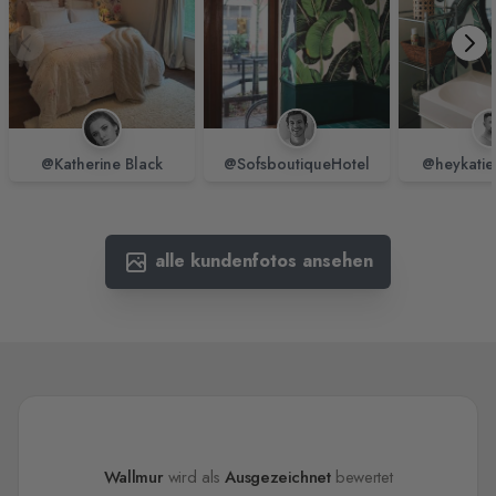
@Katherine Black
@SofsboutiqueHotel
@heykatie
alle kundenfotos ansehen
Wallmur
wird als
Ausgezeichnet
bewertet