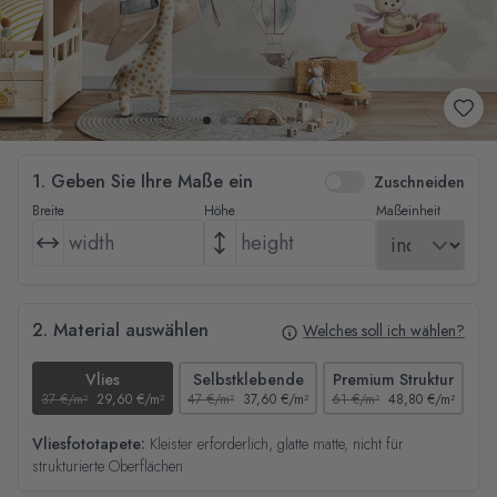
1. Geben Sie Ihre Maße ein
Zuschneiden
Breite
Höhe
Maßeinheit
2. Material auswählen
Welches soll ich wählen?
Vlies
Selbstklebende
Premium Struktur
37 €/m²
29,60 €/m²
47 €/m²
37,60 €/m²
61 €/m²
48,80 €/m²
44
Vliesfototapete:
Kleister erforderlich, glatte matte, nicht für
strukturierte Oberflächen