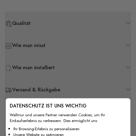
Qualität
Wie man misst
Wie man installiert
Versand & Rückgabe
DATENSCHUTZ IST UNS WICHTIG
F.A.Q
Wallmur und unsere Partner verwenden Cookies, um Ihr
Einkaufserlebnis zu verbessern. Dies ermöglicht uns:
Ihr Browsing-Erlebnis zu personalisieren
Kostenlose Anpassung
Unsere Website zu optimieren