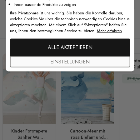
Ihnen passende Produkte zu zeigen
Ihre Privatsphäre ist uns wichtig. Sie haben die Kontrolle darüber,
welche Cookies Sie über die technisch notwendigen Cookies hinaus
akzeptieren möchten. Mit einem Klick auf "Akzeptieren" helfen Sie
Verwandte Produkte
uns, Ihnen den bestmöglichen Service zu bieten.
Mehr erfahren
ALLE AKZEPTIEREN
Foto
EINSTELLUNGEN
Heißlu
37 €/m
Kinder Fototapete
Cartoon-Meer mit
Sanfter Wal
rosa Elefant und