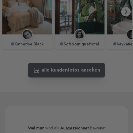
@Katherine Black
@SofsboutiqueHotel
@heykatie
alle kundenfotos ansehen
Wallmur
wird als
Ausgezeichnet
bewertet