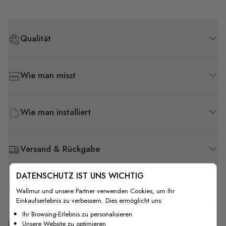
Qualität
Wie man misst
Wie man installiert
Versand & Rückgabe
DATENSCHUTZ IST UNS WICHTIG
F.A.Q
Wallmur und unsere Partner verwenden Cookies, um Ihr
Einkaufserlebnis zu verbessern. Dies ermöglicht uns:
Ihr Browsing-Erlebnis zu personalisieren
Kostenlose Anpassung
Unsere Website zu optimieren