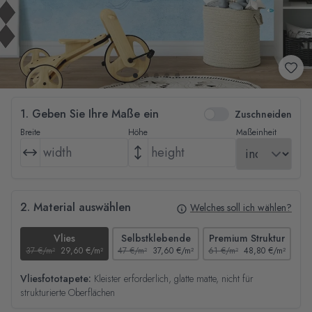
1. Geben Sie Ihre Maße ein
Zuschneiden
Breite
Höhe
Maßeinheit
2. Material auswählen
Welches soll ich wählen?
Vlies
Selbstklebende
Premium Struktur
37 €/m²
29,60 €/m²
47 €/m²
37,60 €/m²
61 €/m²
48,80 €/m²
44
Vliesfototapete:
Kleister erforderlich, glatte matte, nicht für
strukturierte Oberflächen