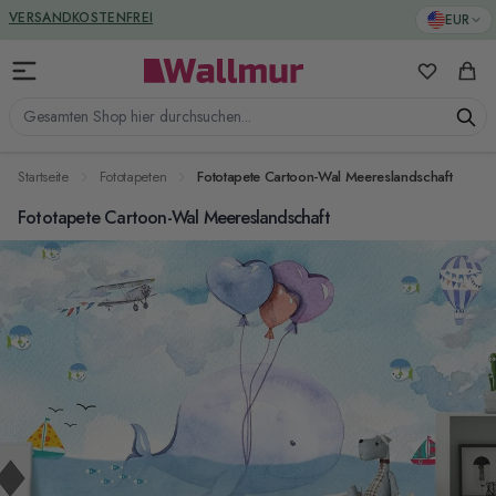
Zum Inhalt springen
GREENGUARD ZERTIFIZIERT
EUR
VERSANDKOSTENFREI
Meine Favo
Ware
Gesamten Shop hier durchsuchen...
Startseite
Fototapeten
Fototapete Cartoon-Wal Meereslandschaft
Fototapete Cartoon-Wal Meereslandschaft