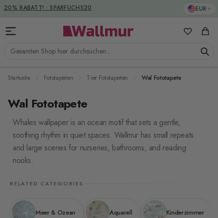
Zum Inhalt springen
20% RABATT! : SPARFUCHS20
EUR
Meine Favo
Ware
Gesamten Shop hier durchsuchen...
Startseite
Fototapeten
Tier Fototapeten
Wal Fototapete
Wal Fototapete
Whales wallpaper is an ocean motif that sets a gentle,
soothing rhythm in quiet spaces. Wallmur has small repeats
and large scenes for nurseries, bathrooms, and reading
nooks.
RELATED CATEGORIES
Meer & Ozean
Aquarell
Kinderzimmer